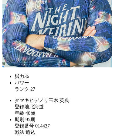
脚力
36
パワー
ランク
27
タマキヒデノリ
玉木 英典
登録地
北海道
年齢
40歳
期別
95期
登録番号
014437
戦法
追込