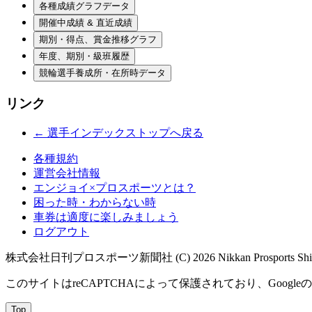
各種成績グラフデータ
開催中成績 & 直近成績
期別・得点、賞金推移グラフ
年度、期別・級班履歴
競輪選手養成所・在所時データ
リンク
← 選手インデックストップへ戻る
各種規約
運営会社情報
エンジョイ×プロスポーツとは？
困った時・わからない時
車券は適度に楽しみましょう
ログアウト
株式会社日刊プロスポーツ新聞社 (C) 2026 Nikkan Prosports Shin
このサイトはreCAPTCHAによって保護されており、Googleの
Top