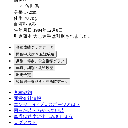
練習地
佐世保
身長
172cm
体重
70.7kg
血液型
A型
生年月日
1984年12月8日
引退
阪本 大志選手は引退されました。
各種成績グラフデータ
開催中成績 & 直近成績
期別・得点、賞金推移グラフ
年度、期別・級班履歴
出走予定
競輪選手養成所・在所時データ
各種規約
運営会社情報
エンジョイ×プロスポーツとは？
困った時・わからない時
車券は適度に楽しみましょう
ログアウト