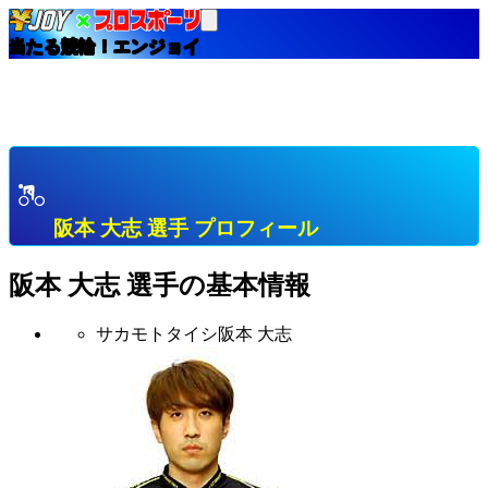
当たる競輪！エンジョイ
HOME
選手インデックス
阪本 大志 長崎 Ａ級３班 プロフィール & 開催中成績
& 直近成績
阪本 大志 選手 プロフィール
阪本 大志
選手の基本情報
サカモトタイシ
阪本 大志