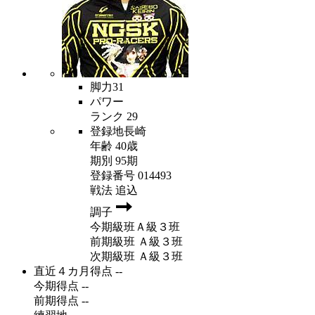
脚力
31
パワー
ランク
29
登録地
長崎
年齢
40歳
期別
95期
登録番号
014493
戦法
追込
調子
今期級班
Ａ級３班
前期級班
Ａ級３班
次期級班
Ａ級３班
直近４カ月得点
--
今期得点
--
前期得点
--