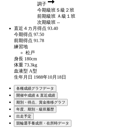
調子
今期級班
Ｓ級２班
前期級班
Ａ級１班
次期級班
--
直近４カ月得点
93.40
今期得点
97.50
前期得点
91.78
練習地
松戸
身長
180cm
体重
73.3kg
血液型
A型
生年月日
1988年10月18日
各種成績グラフデータ
開催中成績 & 直近成績
期別・得点、賞金推移グラフ
年度、期別・級班履歴
出走予定
競輪選手養成所・在所時データ