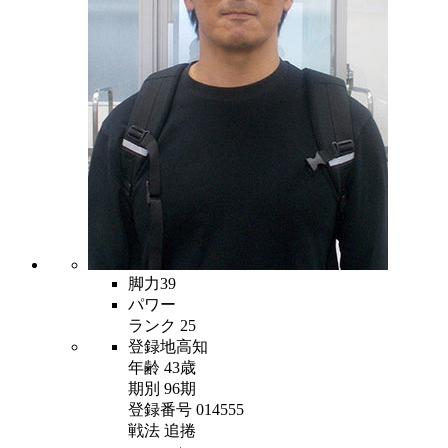
脚力
39
パワー
ランク
25
登録地
高知
年齢
43歳
期別
96期
登録番号
014555
戦法
追捲