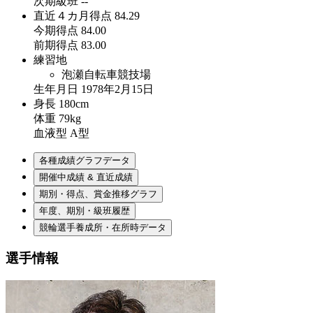
次期級班
--
直近４カ月得点
84.29
今期得点
84.00
前期得点
83.00
練習地
泡瀬自転車競技場
生年月日
1978年2月15日
身長
180cm
体重
79kg
血液型
A型
各種成績グラフデータ
開催中成績 & 直近成績
期別・得点、賞金推移グラフ
年度、期別・級班履歴
競輪選手養成所・在所時データ
選手情報