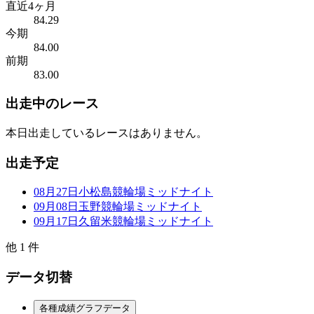
直近4ヶ月
84.29
今期
84.00
前期
83.00
出走中のレース
本日出走しているレースはありません。
出走予定
08月27日
小松島競輪場ミッドナイト
09月08日
玉野競輪場ミッドナイト
09月17日
久留米競輪場ミッドナイト
他 1 件
データ切替
各種成績グラフデータ