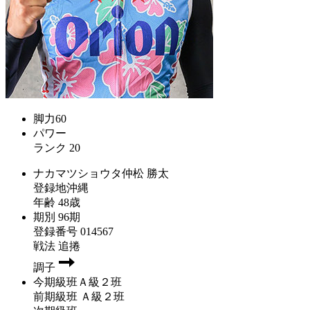
脚力
60
パワー
ランク
20
ナカマツショウタ
仲松 勝太
登録地
沖縄
年齢
48歳
期別
96期
登録番号
014567
戦法
追捲
調子
今期級班
Ａ級２班
前期級班
Ａ級２班