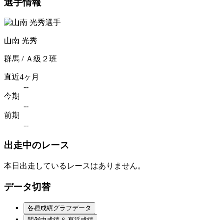
選手情報
山南 光秀
群馬 / Ａ級２班
直近4ヶ月
--
今期
--
前期
--
出走中のレース
本日出走しているレースはありません。
データ切替
各種成績グラフデータ
開催中成績 & 直近成績