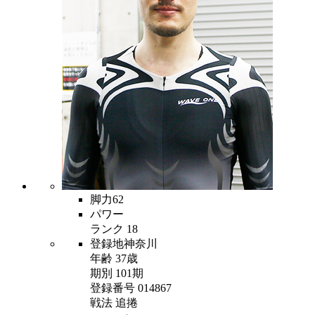
脚力
62
パワー
ランク
18
登録地
神奈川
年齢
37歳
期別
101期
登録番号
014867
戦法
追捲