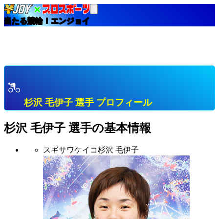
当たる競輪！エンジョイ
HOME
選手インデックス
杉沢 毛伊子 静岡 Ｌ級１班 プロフィール & 開催中成
績 & 直近成績
杉沢 毛伊子 選手 プロフィール
杉沢 毛伊子
選手の基本情報
スギサワケイコ
杉沢 毛伊子