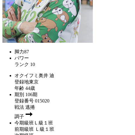
脚力
87
パワー
ランク
10
オクイフミ
奥井 迪
登録地
東京
年齢
44歳
期別
106期
登録番号
015020
戦法
逃捲
調子
今期級班
Ｌ級１班
前期級班
Ｌ級１班