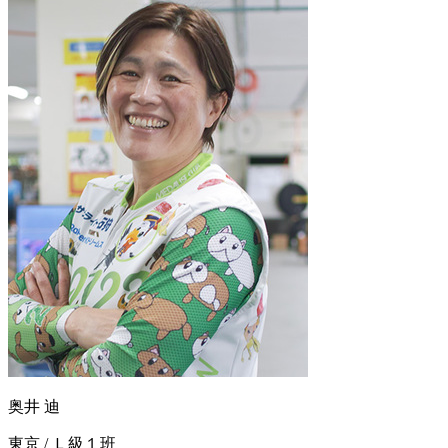
奥井 迪
東京 / Ｌ級１班