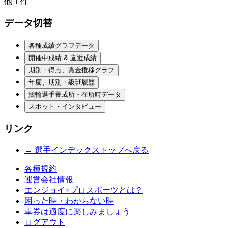
他 1 件
データ切替
各種成績グラフデータ
開催中成績 & 直近成績
期別・得点、賞金推移グラフ
年度、期別・級班履歴
競輪選手養成所・在所時データ
スポット・インタビュー
リンク
← 選手インデックストップへ戻る
各種規約
運営会社情報
エンジョイ×プロスポーツとは？
困った時・わからない時
車券は適度に楽しみましょう
ログアウト