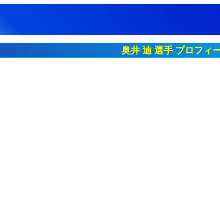
ロフィール & 開催中成績 & 直近成績
奥井 迪 選手 プロフィ