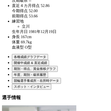
次期級班
--
直近４カ月得点
52.86
今期得点
52.00
前期得点
53.66
練習地
立川
生年月日
1981年12月19日
身長
167cm
体重
69.7kg
血液型
O型
各種成績グラフデータ
開催中成績 & 直近成績
期別・得点、賞金推移グラフ
年度、期別・級班履歴
競輪選手養成所・在所時データ
スポット・インタビュー
選手情報