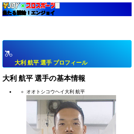
当たる競輪！エンジョイ
HOME
選手インデックス
大利 航平 和歌山 Ａ級１班 プロフィール & 開催中成
績 & 直近成績
大利 航平 選手 プロフィール
大利 航平
選手の基本情報
オオトシコウヘイ
大利 航平