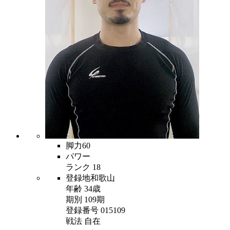
脚力
60
パワー
ランク
18
登録地
和歌山
年齢
34歳
期別
109期
登録番号
015109
戦法
自在