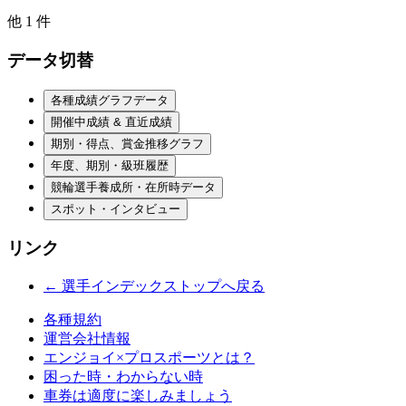
他 1 件
データ切替
各種成績グラフデータ
開催中成績 & 直近成績
期別・得点、賞金推移グラフ
年度、期別・級班履歴
競輪選手養成所・在所時データ
スポット・インタビュー
リンク
← 選手インデックストップへ戻る
各種規約
運営会社情報
エンジョイ×プロスポーツとは？
困った時・わからない時
車券は適度に楽しみましょう