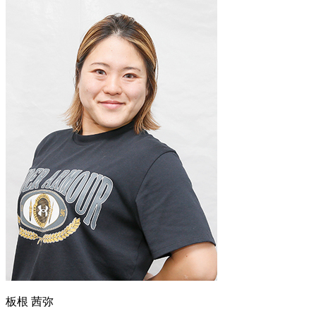
板根 茜弥