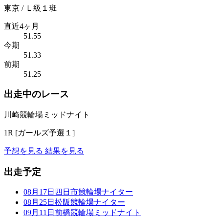
東京 / Ｌ級１班
直近4ヶ月
51.55
今期
51.33
前期
51.25
出走中のレース
川崎競輪場ミッドナイト
1R [ガールズ予選１]
予想を見る
結果を見る
出走予定
08月17日
四日市競輪場ナイター
08月25日
松阪競輪場ナイター
09月11日
前橋競輪場ミッドナイト