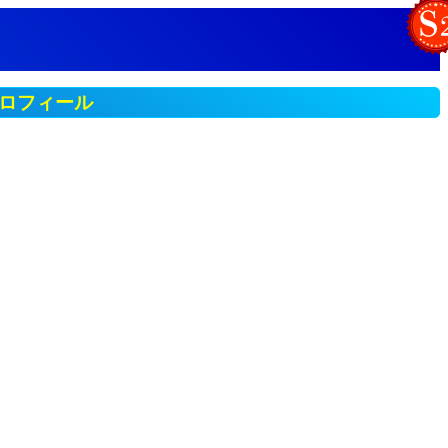
プロフィール