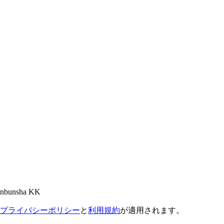
bunsha KK
プライバシーポリシー
と
利用規約
が適用されます。