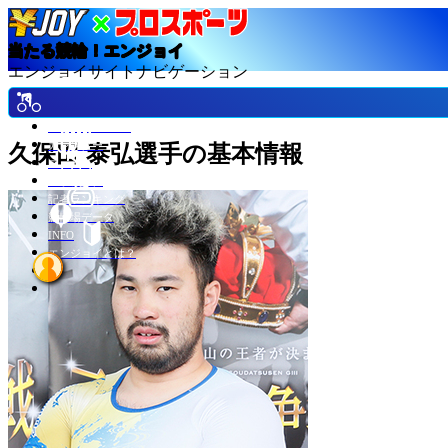
当たる競輪！エンジョイ
エンジョイサイトナビゲーション
HOME
選手インデックス
久保田 泰弘 山口 Ｓ級２班
今日の結果
TMスケジュール
カレンダー
久保田 泰弘
選手の基本情報
ニュース
選手データ
記者ランキング
競輪場データ
INFO
エンジョイとは？