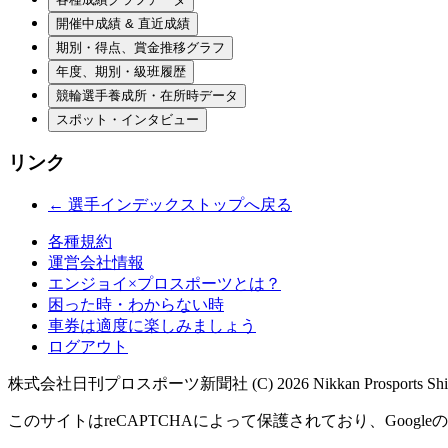
開催中成績 & 直近成績
期別・得点、賞金推移グラフ
年度、期別・級班履歴
競輪選手養成所・在所時データ
スポット・インタビュー
リンク
← 選手インデックストップへ戻る
各種規約
運営会社情報
エンジョイ×プロスポーツとは？
困った時・わからない時
車券は適度に楽しみましょう
ログアウト
株式会社日刊プロスポーツ新聞社 (C) 2026 Nikkan Prosports Shin
このサイトはreCAPTCHAによって保護されており、Googleの