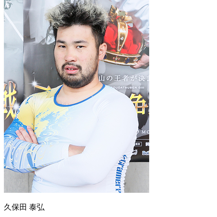
久保田 泰弘