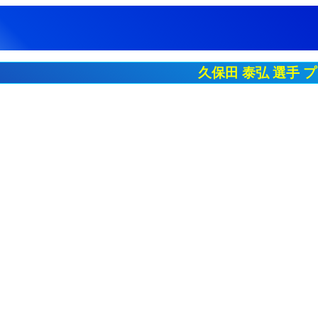
 プロフィール & 開催中成績 & 直近成績
久保田 泰弘 選手 