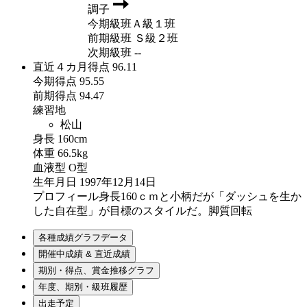
調子
今期級班
Ａ級１班
前期級班
Ｓ級２班
次期級班
--
直近４カ月得点
96.11
今期得点
95.55
前期得点
94.47
練習地
松山
身長
160cm
体重
66.5kg
血液型
O型
生年月日
1997年12月14日
プロフィール
身長160ｃｍと小柄だが「ダッシュを生か
した自在型」が目標のスタイルだ。脚質回転
各種成績グラフデータ
開催中成績 & 直近成績
期別・得点、賞金推移グラフ
年度、期別・級班履歴
出走予定