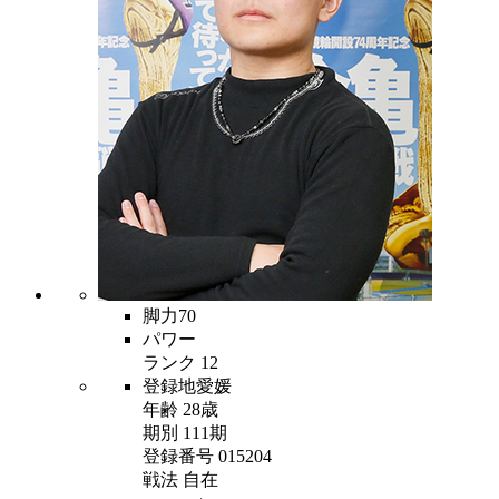
脚力
70
パワー
ランク
12
登録地
愛媛
年齢
28歳
期別
111期
登録番号
015204
戦法
自在