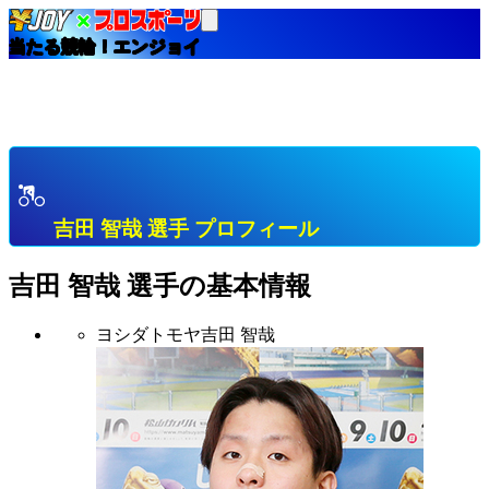
当たる競輪！エンジョイ
HOME
選手インデックス
吉田 智哉 愛媛 Ａ級１班 プロフィール & 開催中成績
& 直近成績
吉田 智哉 選手 プロフィール
吉田 智哉
選手の基本情報
ヨシダトモヤ
吉田 智哉