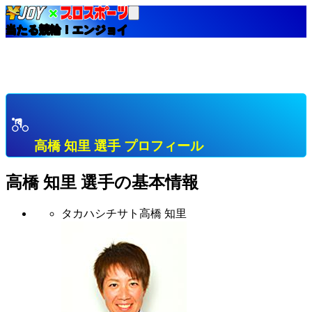
当たる競輪！エンジョイ
HOME
選手インデックス
高橋 知里 兵庫 Ｌ級１班 プロフィール & 開催中成績
& 直近成績
高橋 知里 選手 プロフィール
高橋 知里
選手の基本情報
タカハシチサト
高橋 知里