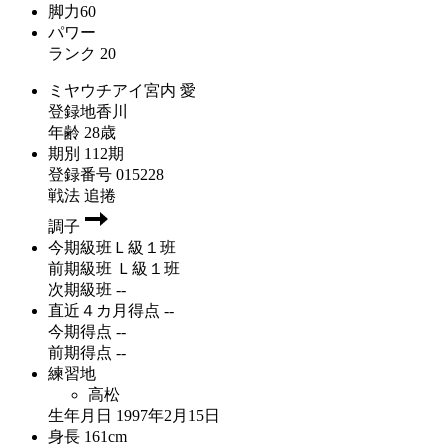
脚力
60
パワー
ランク
20
ミヤウチアイ
宮内 愛
登録地
香川
年齢
28歳
期別
112期
登録番号
015228
戦法
追捲
調子
今期級班
Ｌ級１班
前期級班
Ｌ級１班
次期級班
--
直近４カ月得点
--
今期得点
--
前期得点
--
練習地
高松
生年月日
1997年2月15日
身長
161cm