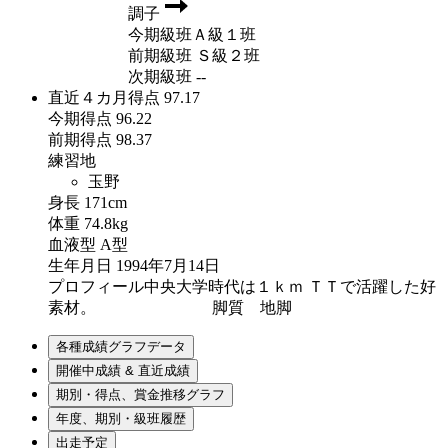
調子
今期級班
Ａ級１班
前期級班
Ｓ級２班
次期級班
--
直近４カ月得点
97.17
今期得点
96.22
前期得点
98.37
練習地
玉野
身長
171cm
体重
74.8kg
血液型
A型
生年月日
1994年7月14日
プロフィール
中央大学時代は１ｋｍ ＴＴで活躍した好
素材。 脚質 地脚
各種成績グラフデータ
開催中成績 & 直近成績
期別・得点、賞金推移グラフ
年度、期別・級班履歴
出走予定