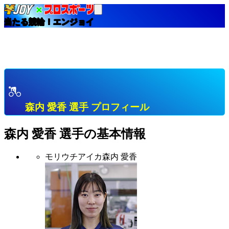
当たる競輪！エンジョイ
HOME
選手インデックス
森内 愛香 大阪 Ｌ級１班 プロフィール & 開催中成績
& 直近成績
森内 愛香 選手 プロフィール
森内 愛香
選手の基本情報
モリウチアイカ
森内 愛香