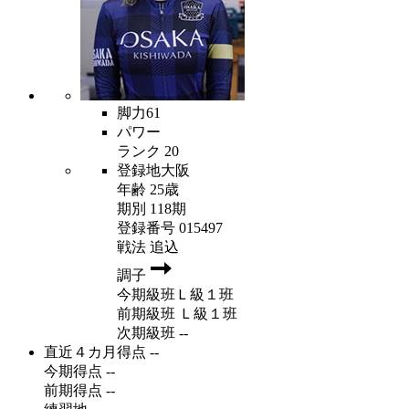
脚力
61
パワー
ランク
20
登録地
大阪
年齢
25歳
期別
118期
登録番号
015497
戦法
追込
調子
今期級班
Ｌ級１班
前期級班
Ｌ級１班
次期級班
--
直近４カ月得点
--
今期得点
--
前期得点
--