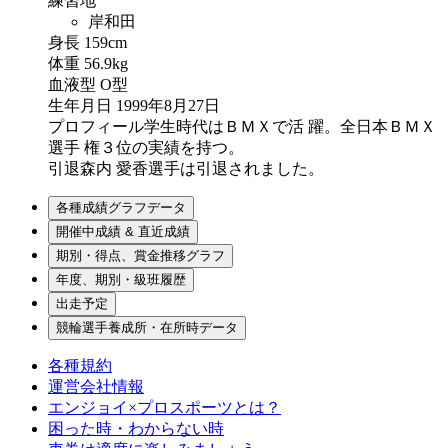
練習地
岸和田
身長
159cm
体重
56.9kg
血液型
O型
生年月日
1999年8月27日
プロフィール
学生時代はＢＭＸで活 躍。全日本ＢＭＸ
選手 権３位の実績を持つ。
引退
森内 愛香選手は引退されました。
各種成績グラフデータ
開催中成績 & 直近成績
期別・得点、賞金推移グラフ
年度、期別・級班履歴
出走予定
競輪選手養成所・在所時データ
各種規約
運営会社情報
エンジョイ×プロスポーツとは？
困った時・わからない時