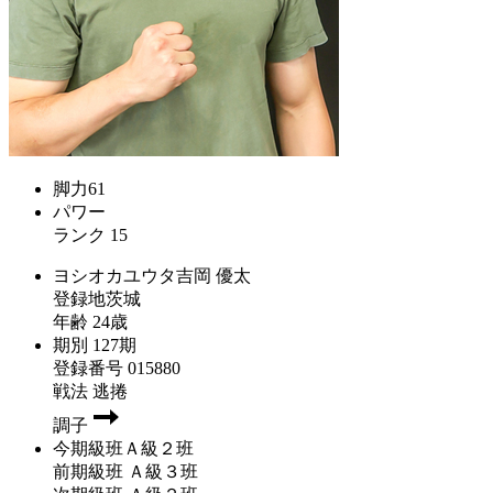
脚力
61
パワー
ランク
15
ヨシオカユウタ
吉岡 優太
登録地
茨城
年齢
24歳
期別
127期
登録番号
015880
戦法
逃捲
調子
今期級班
Ａ級２班
前期級班
Ａ級３班