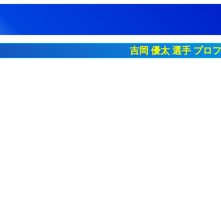
プロフィール & 開催中成績 & 直近成績
吉岡 優太 選手 プロ