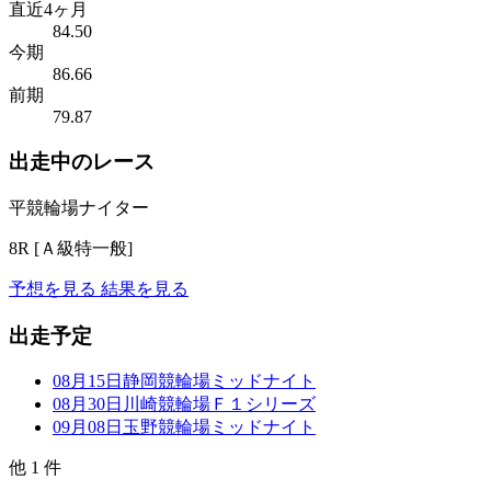
直近4ヶ月
84.50
今期
86.66
前期
79.87
出走中のレース
平競輪場ナイター
8R [Ａ級特一般]
予想を見る
結果を見る
出走予定
08月15日
静岡競輪場ミッドナイト
08月30日
川崎競輪場Ｆ１シリーズ
09月08日
玉野競輪場ミッドナイト
他 1 件