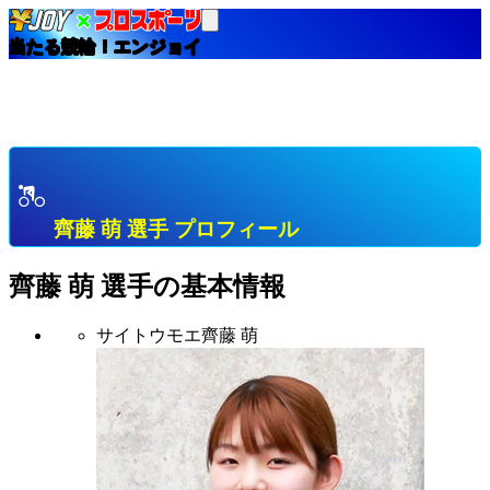
当たる競輪！エンジョイ
HOME
選手インデックス
齊藤 萌 福岡 Ｌ級１班 プロフィール & 開催中成績 &
直近成績
齊藤 萌 選手 プロフィール
齊藤 萌
選手の基本情報
サイトウモエ
齊藤 萌