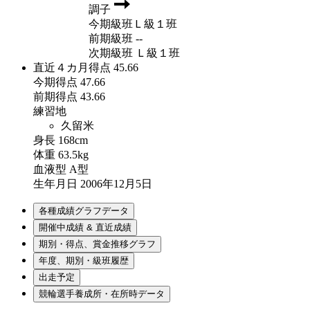
調子
今期級班
Ｌ級１班
前期級班
--
次期級班
Ｌ級１班
直近４カ月得点
45.66
今期得点
47.66
前期得点
43.66
練習地
久留米
身長
168cm
体重
63.5kg
血液型
A型
生年月日
2006年12月5日
各種成績グラフデータ
開催中成績 & 直近成績
期別・得点、賞金推移グラフ
年度、期別・級班履歴
出走予定
競輪選手養成所・在所時データ