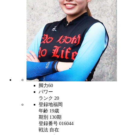
脚力
60
パワー
ランク
20
登録地
福岡
年齢
19歳
期別
130期
登録番号
016044
戦法
自在