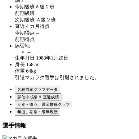
調子
今期級班
Ａ級２班
前期級班
--
次期級班
Ａ級２班
直近４カ月得点
--
今期得点
--
前期得点
--
練習地
--
生年月日
1988年1月20日
身長
168cm
体重
64kg
引退
マカラク選手は引退されました。
各種成績グラフデータ
開催中成績 & 直近成績
期別・得点、賞金推移グラフ
年度、期別・級班履歴
選手情報