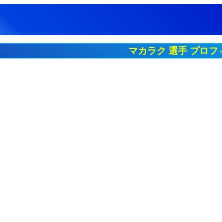
ロフィール & 開催中成績 & 直近成績
マカラク 選手 プロフ