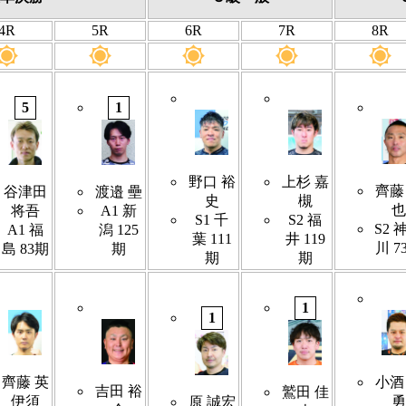
4R
5R
6R
7R
8R
3
6
5
1
7
野口 裕
上杉 嘉
齊藤
谷津田
渡邉 壘
史
槻
也
将吾
A1 新
S1 千
S2 福
S2 
A1 福
潟 125
葉 111
井 119
川 7
島 83期
期
期
期
3
4
7
1
1
齊藤 英
小酒
吉田 裕
鷲田 佳
伊須
勇
原 誠宏