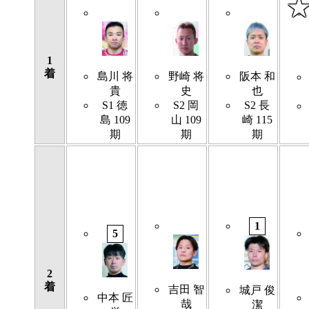
7
2
7
1
着
島川 将
野崎 将
阪本 和
貴
史
也
S1 徳
S2 岡
S2 長
島 109
山 109
崎 115
期
期
期
6
1
5
2
着
吉田 智
城戸 俊
中本 匠
哉
潔