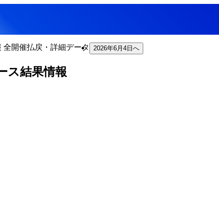
情報 全開催払戻・詳細データ
2026年6月4日へ
レース結果情報