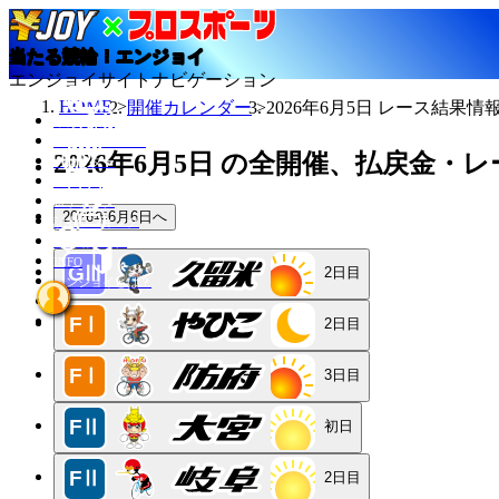
当たる競輪！エンジョイ
エンジョイサイトナビゲーション
HOME
開催カレンダー
2026年6月5日 レース結果
今日の結果
TMスケジュール
2026年6月5日 の全開催、払戻金・
カレンダー
ニュース
選手データ
2026年6月6日へ
記者ランキング
競輪場データ
INFO
2日目
エンジョイとは？
2日目
3日目
初日
2日目