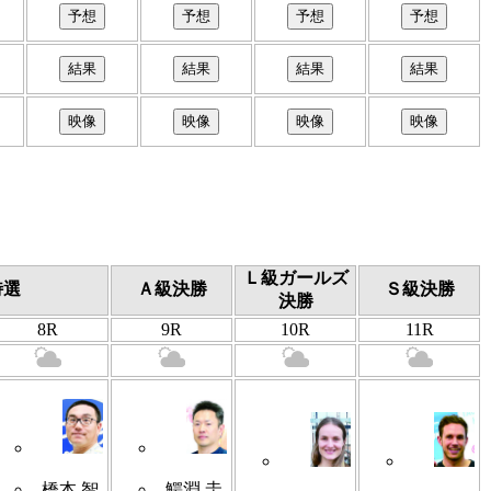
予想
予想
予想
予想
結果
結果
結果
結果
映像
映像
映像
映像
Ｌ級ガールズ
特選
Ａ級決勝
Ｓ級決勝
決勝
8R
9R
10R
11R
4
4
3
4
橋本 智
鰐淵 圭