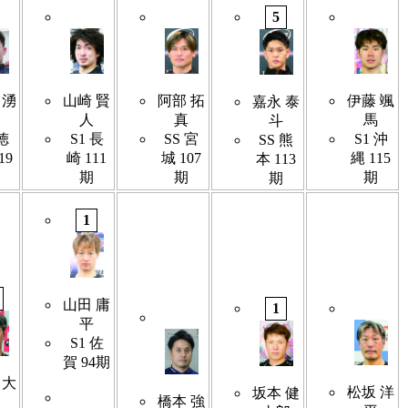
9
2
5
2
 湧
山崎 賢
阿部 拓
伊藤 颯
嘉永 泰
人
真
馬
斗
 徳
S1 長
SS 宮
S1 沖
SS 熊
19
崎 111
城 107
縄 115
本 113
期
期
期
期
1
山田 庸
1
7
3
平
S1 佐
賀 94期
 大
松坂 洋
坂本 健
3
橋本 強