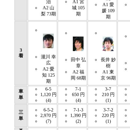
治
A1 宮
A1 愛
A2 山
城 105
媛 109
梨 73期
期
期
2
3
2
3
着
瀧川 幸
田中 弘
長井 妙
広
章
樹
A2 愛
A2 福
A1 東
知 125
岡 68期
京 96期
期
6-5
7-1
3-7
車
1,120
円
650
円
210
円
単
(4)
(4)
(1)
6-5-2
7-1-3
3-7-2
三
2,970
円
1,390
円
220
円
単
(7)
(2)
(1)