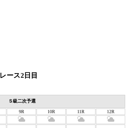
プレース
2日目
Ｓ級二次予選
9R
10R
11R
12R