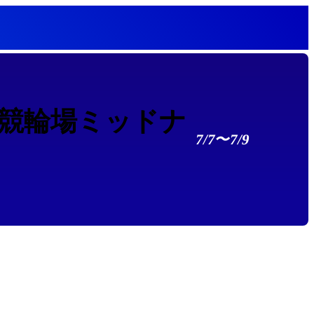
競輪場ミッドナ
7/7〜7/9