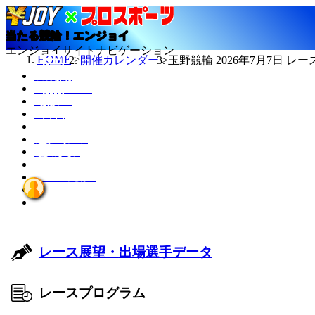
当たる競輪！エンジョイ
エンジョイサイトナビゲーション
HOME
開催カレンダー
玉野競輪 2026年7月7日 レ
今日の結果
TMスケジュール
カレンダー
ニュース
選手データ
記者ランキング
競輪場データ
INFO
エンジョイとは？
レース展望・
出場選手データ
レースプログラム