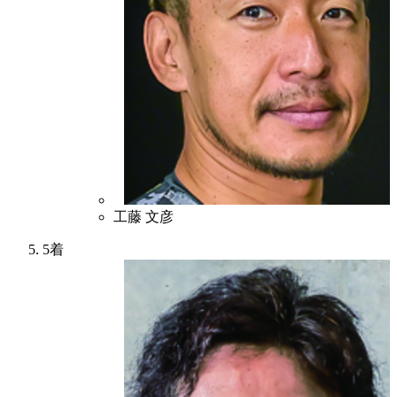
4
工藤 文彦
5着