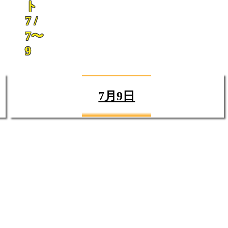
ト
7 /
7〜
9
7月9日