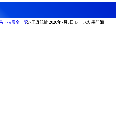
果・払戻金一覧
玉野競輪 2026年7月8日 レース結果詳細