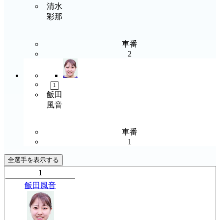
清水
彩那
車番
2
1
飯田
風音
車番
1
全選手を表示する
1
飯田風音