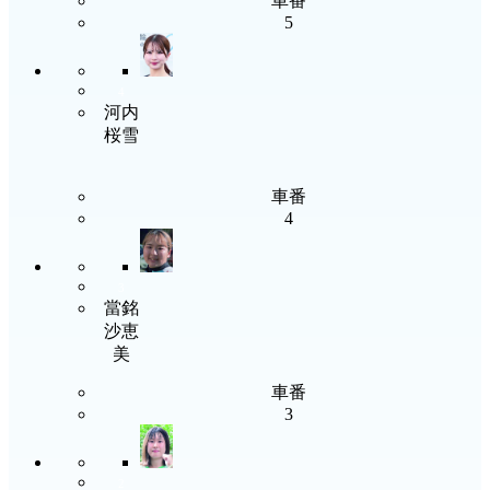
車番
5
4
河内
桜雪
車番
4
3
當銘
沙恵
美
車番
3
2