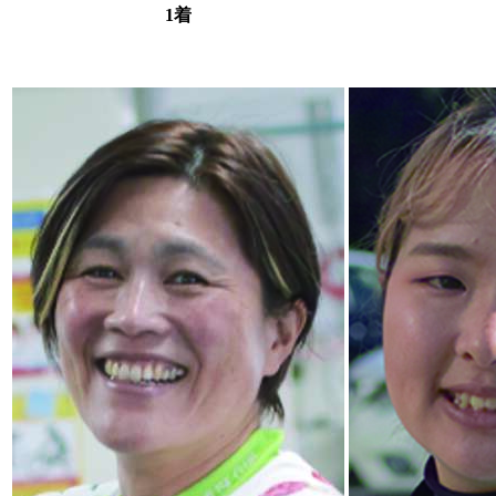
1着
7
3