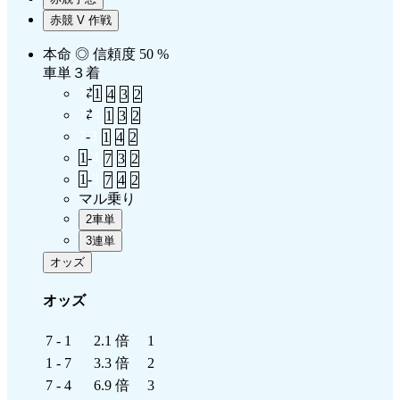
赤競 V 作戦
本命 ◎ 信頼度
50
%
車単
３着
7
⇄
1
4
3
2
7
⇄
4
1
3
2
7
‐
3
1
4
2
1
‐
4
7
3
2
1
‐
3
7
4
2
マル乗り
2車単
3連単
オッズ
オッズ
7 - 1
2.1
倍
1
1 - 7
3.3
倍
2
7 - 4
6.9
倍
3