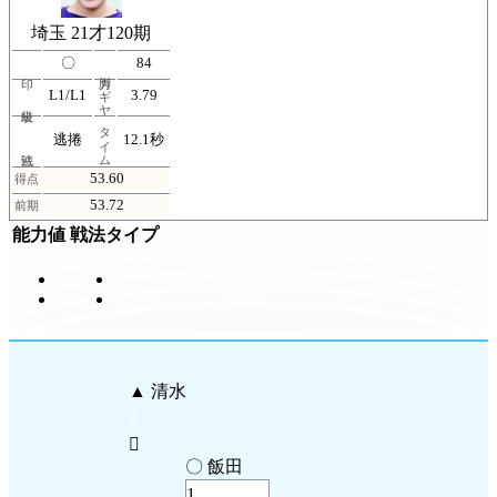
埼玉
21
才
120
期
〇
84
ギヤ
L1
/L1
3.79
タイム
逃捲
12.1
秒
53.60
得点
53.72
前期
能力値
戦法タイプ
▲
清水
2

〇
飯田
1