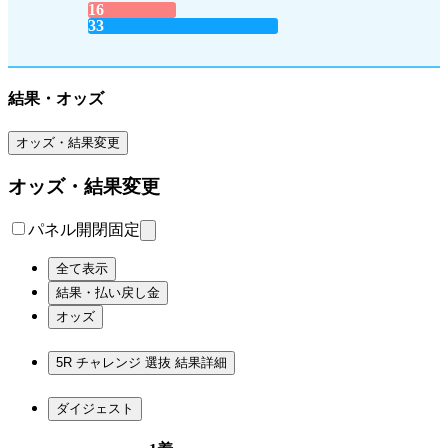
16
33
結果・オッズ
オッズ・結果変更
オッズ・結果変更
パネル開閉固定
全て表示
結果・払い戻し金
オッズ
5R チャレンジ 選抜
結果詳細
ダイジェスト