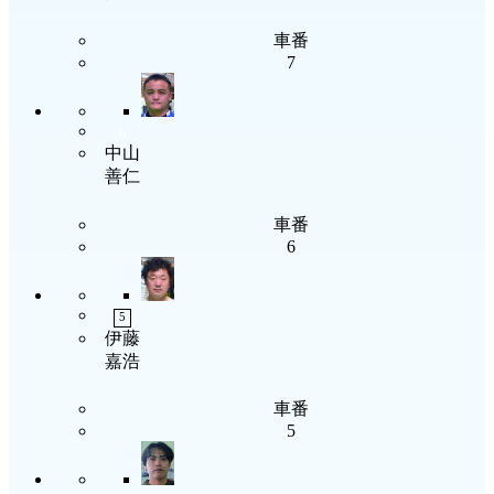
車番
7
6
中山
善仁
車番
6
5
伊藤
嘉浩
車番
5