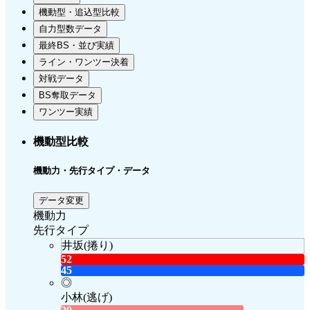
機動型・追込型比較
自力型数データ
最終BS・並び実績
ライン・ワンツー決着
対戦データ
BS奪取データ
ワンツー実績
機動型比較
機動力・先行タイプ・データ
データ変更
機動力
先行タイプ
井坂
(捲り)
52
45
◎
小林
(逃げ)