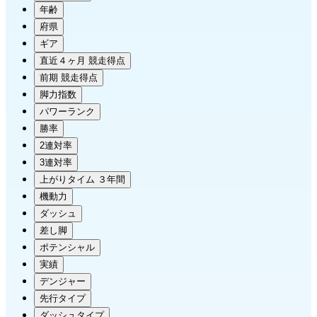
年齢
府県
ギア
直近４ヶ月 競走得点
前期 競走得点
脚力指数
パワーランク
勝率
2連対率
3連対率
上がりタイム ３年間
機動力
ダッシュ
差し脚
ポテンシャル
実績
デンジャー
先行タイプ
ダッシュタイプ