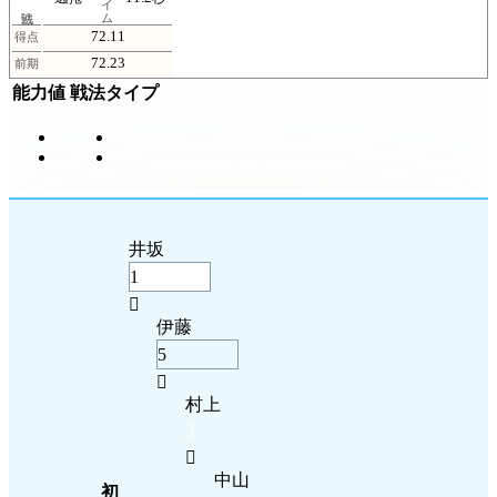
72.11
得点
72.23
前期
能力値
戦法タイプ
井坂
1

伊藤
5

村上
3

中山
初