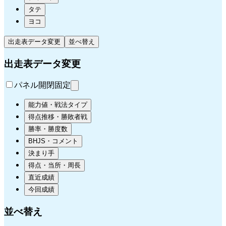
タテ
ヨコ
出走表データ変更
並べ替え
出走表データ変更
パネル開閉固定
能力値・戦法タイプ
得点推移・勝敗者戦
勝率・勝度数
BHJS・コメント
決まり手
得点・当所・周長
直近成績
今回成績
並べ替え