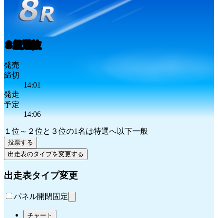
Ｓ級選抜
発売
締切
14:01
発走
予定
14:06
１位～２位と３位の1名は特選へ以下一般
投票する
出走表のタイプを変更する
出走表タイプ変更
パネル開閉固定
チャート