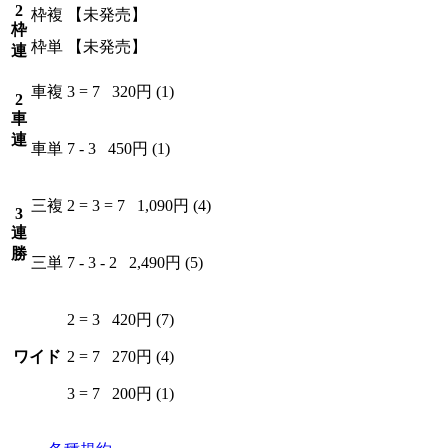
2
枠複
【未発売】
枠
枠単
【未発売】
連
車複
3 = 7
320円 (1)
2
車
連
車単
7 - 3
450円 (1)
三複
2 = 3 = 7
1,090円 (4)
3
連
勝
三単
7 - 3 - 2
2,490円 (5)
2 = 3
420円 (7)
ワイド
2 = 7
270円 (4)
3 = 7
200円 (1)