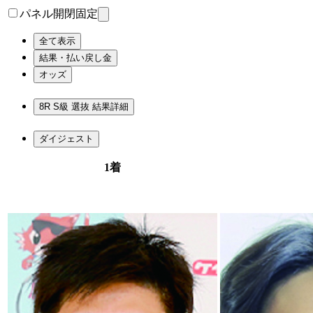
パネル開閉固定
全て表示
結果・払い戻し金
オッズ
8R S級 選抜
結果詳細
ダイジェスト
1着
7
3