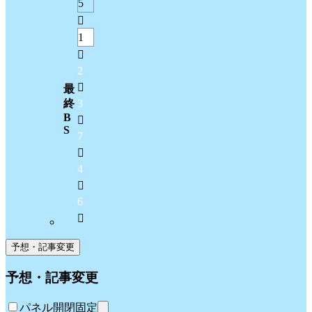
5

1

2

最
終
3
B

S
7

4

6

予想・記事変更
予想・記事変更
パネル開閉固定