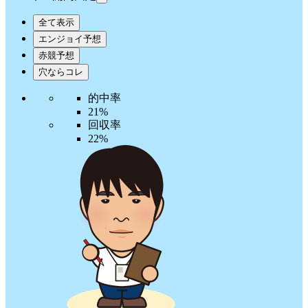
全て表示
エンジョイ予想
赤競予想
穴ならコレ
的中率
21%
回収率
22%