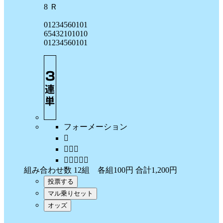
8
Ｒ
0
1
2
3
4
5
6
0
1
0
1
6
5
4
3
2
1
0
1
0
1
0
0
1
2
3
4
5
6
0
1
0
1
フォーメーション









組み合わせ数 12組 各組100円
合計1,200円
投票する
マル乗りセット
オッズ