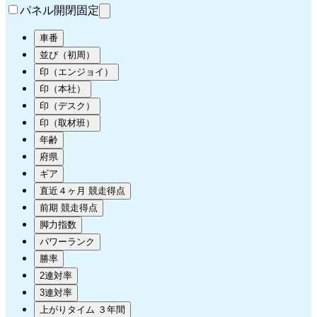
パネル開閉固定
車番
並び（初周）
印（エンジョイ）
印（本社）
印（デスク）
印（取材班）
年齢
府県
ギア
直近４ヶ月 競走得点
前期 競走得点
脚力指数
パワーランク
勝率
2連対率
3連対率
上がりタイム ３年間