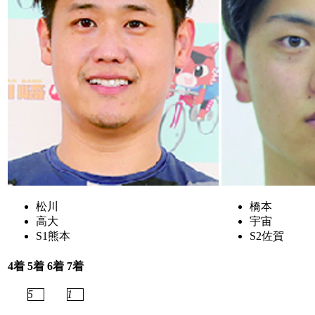
松川
橋本
高大
宇宙
S1
熊本
S2
佐賀
4着
5着
6着
7着
4
5
6
1