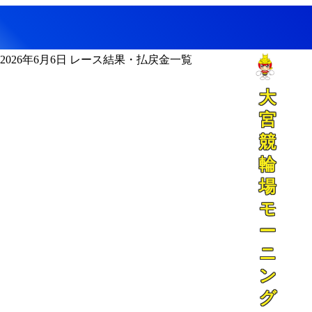
2026年6月6日 レース結果・払戻金一覧
大
宮
競
輪
場
モ
ー
ニ
ン
グ