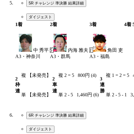
5R チャレンジ 準決勝
結果詳細
ダイジェスト
1着
2着
3着
4着
4
2
中 秀平
5
内海 雅夫
1
角田 吏
A3・神奈川
A3・群馬
A3・福島
複
【未発売】
複
2 = 5
800円 (4)
複
1 = 2 = 5
2
2
3
枠
車
連
連
連
勝
単
【未発売】
単
2 - 5
1,460円 (6)
単
2 - 5 - 1
3
6R チャレンジ 準決勝
結果詳細
ダイジェスト