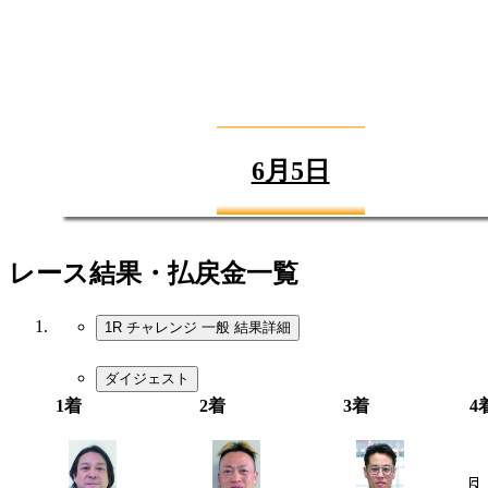
6月5日
レース結果・払戻金一覧
1R チャレンジ 一般
結果詳細
ダイジェスト
1着
2着
3着
4
5