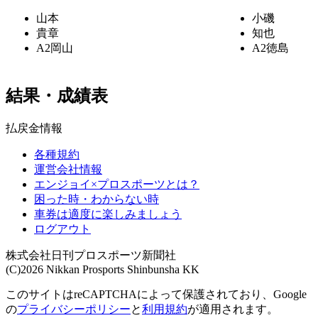
山本
小磯
貴章
知也
A2
岡山
A2
徳島
結果・成績表
払戻金情報
各種規約
運営会社情報
エンジョイ×プロスポーツとは？
困った時・わからない時
車券は適度に楽しみましょう
ログアウト
株式会社日刊プロスポーツ新聞社
(C)2026 Nikkan Prosports Shinbunsha KK
このサイトはreCAPTCHAによって保護されており、Google
の
プライバシーポリシー
と
利用規約
が適用されます。