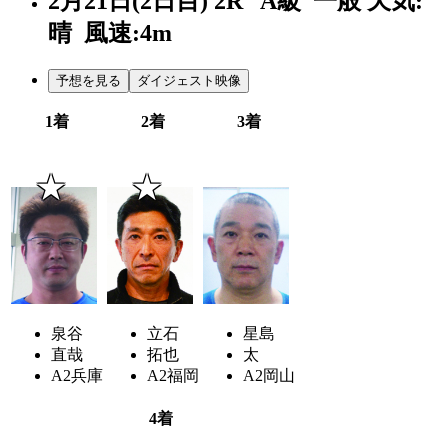
2月21日(2日目)
2R
A級 一般
天気:
晴
風速:4m
予想を見る
ダイジェスト映像
1着
2着
3着
2
6
4
泉谷
立石
星島
直哉
拓也
太
A2
兵庫
A2
福岡
A2
岡山
4着