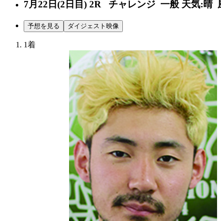
7月22日(2日目)
2R
チャレンジ 一般
天気:晴
予想を見る
ダイジェスト映像
1着