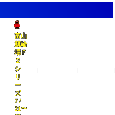
富山
競輪
場Ｆ
２
シ
開催カレンダー
プログラム
リ
ー
ズ
7 /
21〜