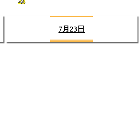
23
7月23日