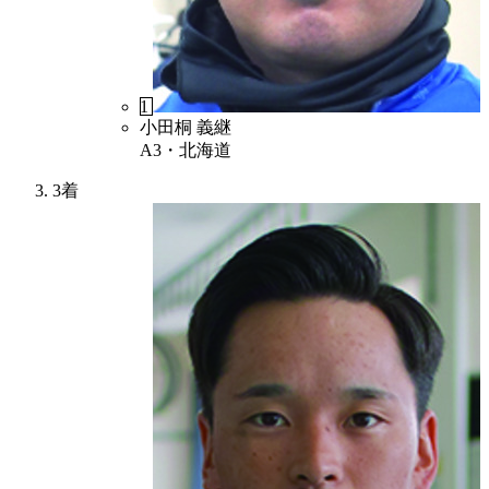
1
小田桐 義継
A3・北海道
3着