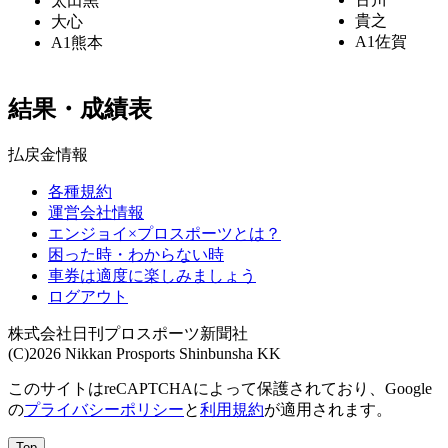
太田黒
貴之
大心
A1
佐賀
A1
熊本
結果・成績表
払戻金情報
各種規約
運営会社情報
エンジョイ×プロスポーツとは？
困った時・わからない時
車券は適度に楽しみましょう
ログアウト
株式会社日刊プロスポーツ新聞社
(C)2026 Nikkan Prosports Shinbunsha KK
このサイトはreCAPTCHAによって保護されており、Google
の
プライバシーポリシー
と
利用規約
が適用されます。
Top