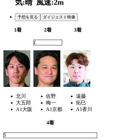
気:晴
風速:2m
予想を見る
ダイジェスト映像
1着
2着
3着
7
1
4
北川
佐野
遠藤
大五郎
梅一
拓巳
A1
大阪
A1
京都
A1
香川
4着
5
3