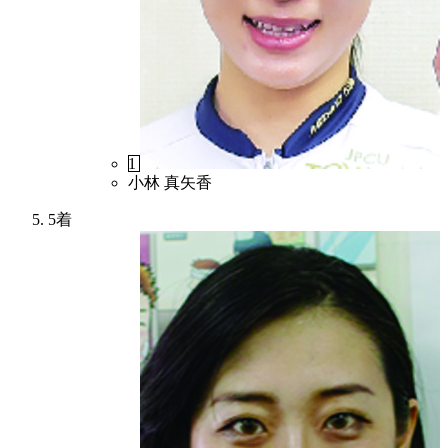
1
小林 真矢香
5着