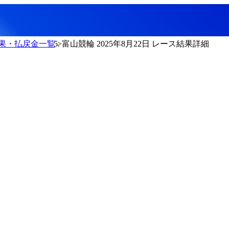
果・払戻金一覧
富山競輪 2025年8月22日 レース結果詳細