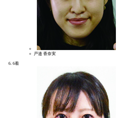
2
戸邉 香奈実
6着