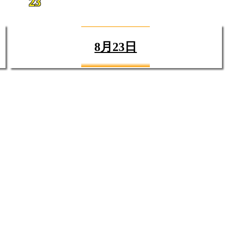
23
8月23日