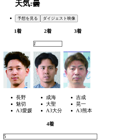
天気:曇
予想を見る
ダイジェスト映像
1着
2着
3着
3
1
4
長野
成海
吉成
魅切
大聖
晃一
A3
愛媛
A3
大分
A3
熊本
4着
5
7