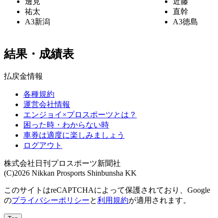
邊見
近藤
祐太
直幹
A3
新潟
A3
徳島
結果・成績表
払戻金情報
各種規約
運営会社情報
エンジョイ×プロスポーツとは？
困った時・わからない時
車券は適度に楽しみましょう
ログアウト
株式会社日刊プロスポーツ新聞社
(C)2026 Nikkan Prosports Shinbunsha KK
このサイトはreCAPTCHAによって保護されており、Google
の
プライバシーポリシー
と
利用規約
が適用されます。