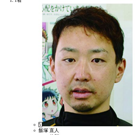
1着
5
飯塚 直人