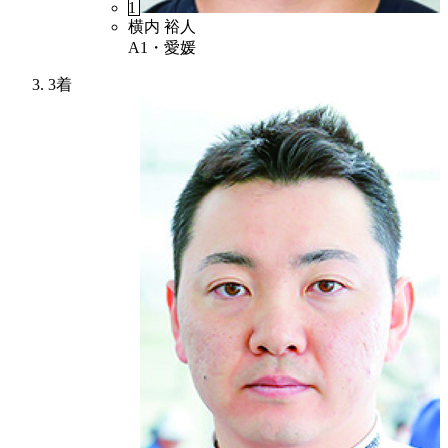
1
横内 裕人
A1・愛媛
3着