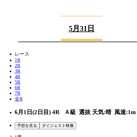
5月31日
レース
1R
2R
3R
4R
5R
6R
7R
全R
6月1日(2日目)
4R
Ａ級 選抜
天気:晴
風速:1m
予想を見る
ダイジェスト映像