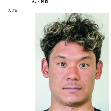
A2・佐賀
2着