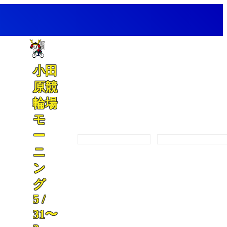
小田
原競
輪場
モ
ー
開催カレンダー
プログラム
ニ
ン
グ
5 /
31〜