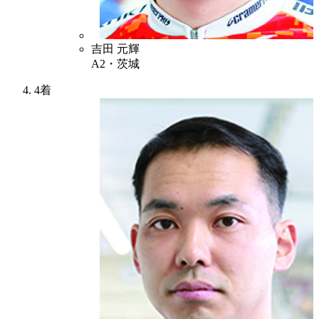
3
吉田 元輝
A2・茨城
4着