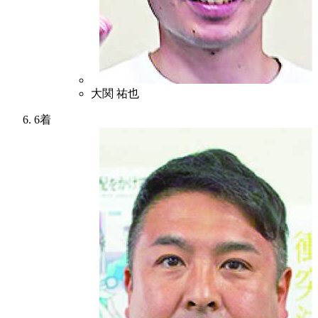
6
大関 祐也
6着