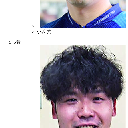
4
小坂 丈
5着