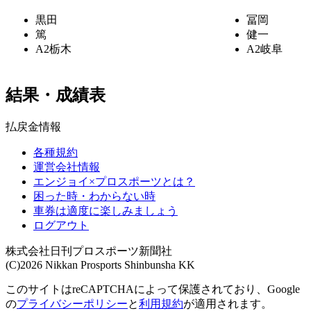
黒田
冨岡
篤
健一
A2
栃木
A2
岐阜
結果・成績表
払戻金情報
各種規約
運営会社情報
エンジョイ×プロスポーツとは？
困った時・わからない時
車券は適度に楽しみましょう
ログアウト
株式会社日刊プロスポーツ新聞社
(C)2026 Nikkan Prosports Shinbunsha KK
このサイトはreCAPTCHAによって保護されており、Google
の
プライバシーポリシー
と
利用規約
が適用されます。