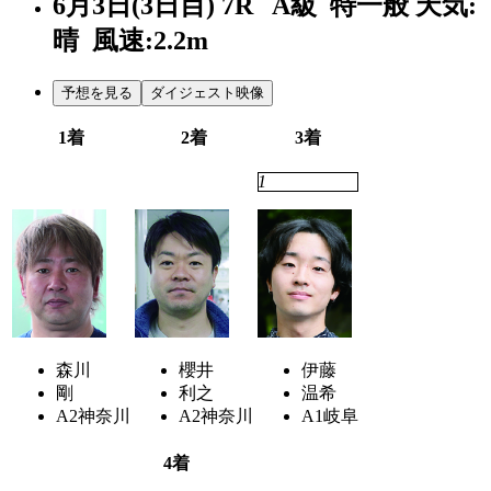
6月3日(3日目)
7R
A級 特一般
天気:
晴
風速:2.2m
予想を見る
ダイジェスト映像
1着
2着
3着
6
2
1
森川
櫻井
伊藤
剛
利之
温希
A2
神奈川
A2
神奈川
A1
岐阜
4着