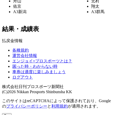
舟山
北村
佑京
翔太
A3
新潟
A3
群馬
結果・成績表
払戻金情報
各種規約
運営会社情報
エンジョイ×プロスポーツとは？
困った時・わからない時
車券は適度に楽しみましょう
ログアウト
株式会社日刊プロスポーツ新聞社
(C)2026 Nikkan Prosports Shinbunsha KK
このサイトはreCAPTCHAによって保護されており、Google
の
プライバシーポリシー
と
利用規約
が適用されます。