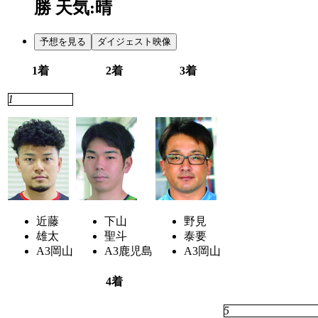
勝
天気:晴
予想を見る
ダイジェスト映像
1着
2着
3着
1
4
6
近藤
下山
野見
雄太
聖斗
泰要
A3
岡山
A3
鹿児島
A3
岡山
4着
2
5