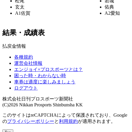
松尾
岩城
玄太
佑典
A1
佐賀
A2
愛知
結果・成績表
払戻金情報
各種規約
運営会社情報
エンジョイ×プロスポーツとは？
困った時・わからない時
車券は適度に楽しみましょう
ログアウト
株式会社日刊プロスポーツ新聞社
(C)2026 Nikkan Prosports Shinbunsha KK
このサイトはreCAPTCHAによって保護されており、Google
の
プライバシーポリシー
と
利用規約
が適用されます。