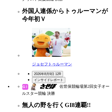
外国人連係からトゥルーマンが
今年初Ｖ
ジョセフトゥルーマン
2026年8月9日 12R
インサイドレポート
佐世保競輪場第2回女子オー
ルスター競輪 決勝
無人の野を行くGI8連覇!!