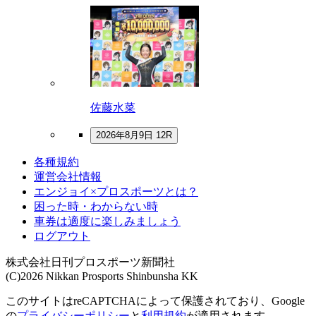
佐藤水菜
2026年8月9日 12R
各種規約
運営会社情報
エンジョイ×プロスポーツとは？
困った時・わからない時
車券は適度に楽しみましょう
ログアウト
株式会社日刊プロスポーツ新聞社
(C)2026 Nikkan Prosports Shinbunsha KK
このサイトはreCAPTCHAによって保護されており、Google
の
プライバシーポリシー
と
利用規約
が適用されます。