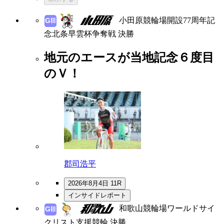
小田原競輪場開設77周年記
念北条早雲杯争奪戦 決勝
地元のエースが当地記念６度目
のＶ！
郡司浩平
2026年8月4日 11R
インサイドレポート
和歌山競輪場ワールドサイ
クリスト支援競輪 決勝