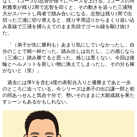
なく、1コースの志智が徐々にペースを上げる。2コースの河
村雅章が残り2周で志智を叩くと、その動きを追った三浦翔
大がスパートし両者で踏み合いになる。志智は残り1周で出
切った三浦に切り替えると、残り半周辺りからまくり追い込
み直線で三浦を捕らえてのまま先頭でゴール線を駆け抜け
た。
「（弟子が先に勝利も）あまり気にしていなかったし、自
分のことで精一杯だった。踏み出しは出たし、この感じなら
（三浦に）踏み勝てると思った。感じは悪くない。今回は後
輪とヘルメットを新しい物に換えてしまったし、その分も稼
がないと（笑）」
過去には準Vを含む4度の表彰台入りと優勝まであと一歩
のところに迫っている。今シリーズは弟子の出口謙一郎と初
の同あっせんと気合十分で、勢いそのままに大願成就を果た
すシーンもあるかもしれない。