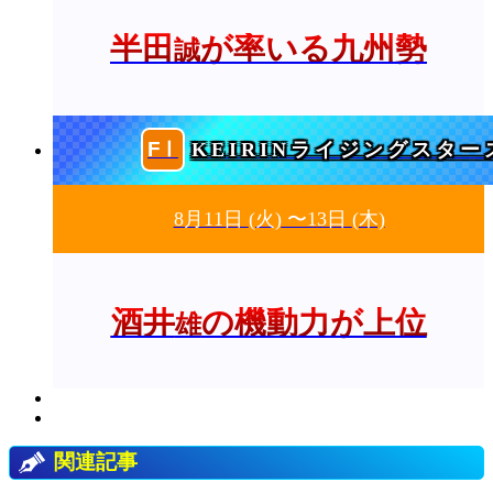
半田
が率いる九州勢
誠
KEIRINライジングスター
8月11日
(火)
〜13日
(木)
酒井
の機動力が上位
雄
関連記事