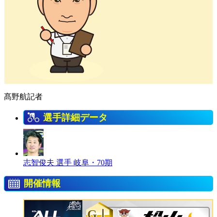
髙野航記者
選手詳細データ
志智俊夫 選手
岐阜・70期
開催情報
GⅠ