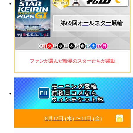
GRADERACE
第69回オールスター競輪
8/
11
12
13
14
15
16
火
水
木
金
土
日
ファンが選んだ輪界のスターたちが躍動
モーニング競輪
前検日コメなら
ウィンチケット杯
8月12日
(水)
〜14日
(金)