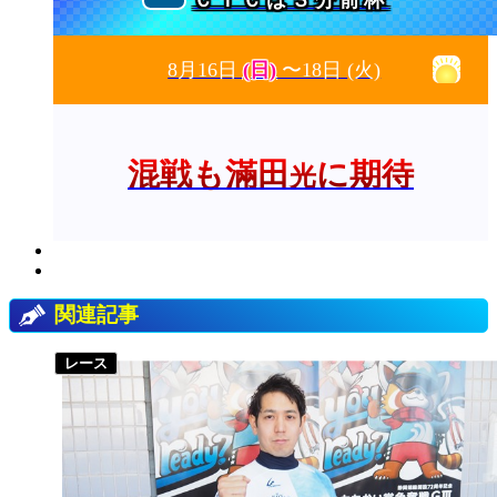
ＣＴＣは３分前杯
8月16日
(日)
〜18日
(火)
混戦も滿田
に期待
光
関連記事