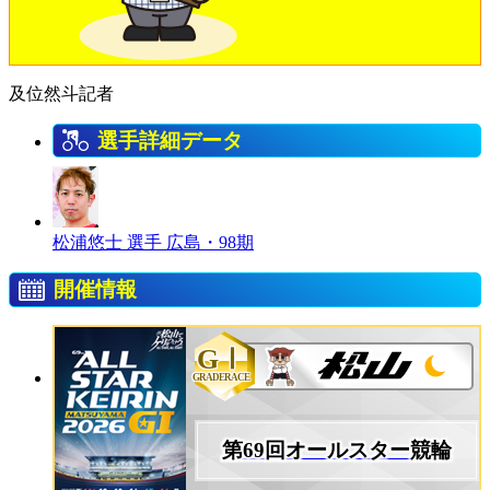
及位然斗記者
選手詳細データ
松浦悠士 選手
広島・98期
開催情報
GⅠ
GRADERACE
第69回オールスター競輪