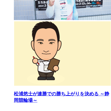
松浦悠士が連勝での勝ち上がりを決める ～静
岡競輪場～