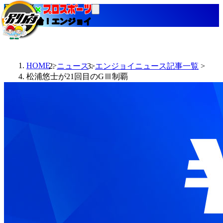
当たる競輪！エンジョイ
HOME
ニュース
エンジョイニュース記事一覧
松浦悠士が21回目のGⅢ制覇