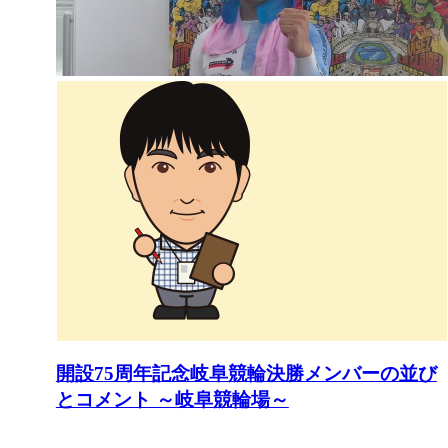
開設75周年記念岐阜競輪決勝メンバーの並び
とコメント ～岐阜競輪場～