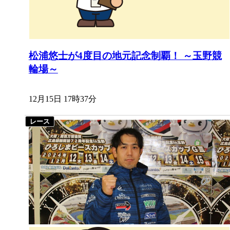
松浦悠士が4度目の地元記念制覇！ ～玉野競
輪場～
12月15日 17時37分