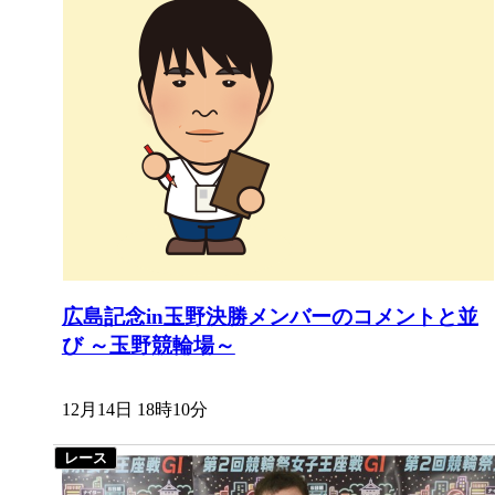
広島記念in玉野決勝メンバーのコメントと並
び ～玉野競輪場～
12月14日 18時10分