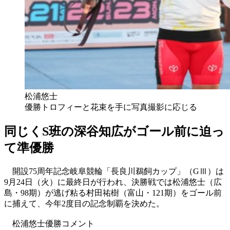
松浦悠士
優勝トロフィーと花束を手に写真撮影に応じる
同じくS班の深谷知広がゴール前に迫っ
て準優勝
開設75周年記念岐阜競輪「長良川鵜飼カップ」（GⅢ）は
9月24日（火）に最終日が行われ、決勝戦では松浦悠士（広
島・98期）が逃げ粘る村田祐樹（富山・121期）をゴール前
に捕えて、今年2度目の記念制覇を決めた。
松浦悠士優勝コメント