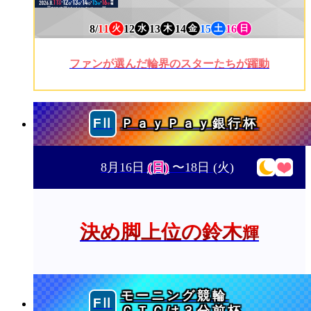
8/
11
12
13
14
15
16
火
水
木
金
土
日
ファンが選んだ輪界のスターたちが躍動
ＰａｙＰａｙ銀行杯
8月16日
(日)
〜18日
(火)
決め脚上位の鈴木
輝
モーニング競輪