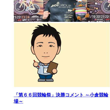
「第６６回競輪祭」決勝コメント ～小倉競輪
場～