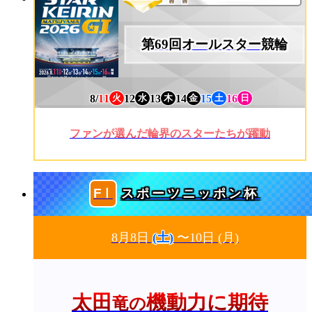
第69回オールスター競輪
8/
11
12
13
14
15
16
火
水
木
金
土
日
ファンが選んだ輪界のスターたちが躍動
スポーツニッポン杯
8月8日
(土)
〜10日
(月)
太田
機動力に期待
竜の