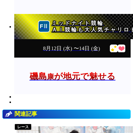
ミッドナイト競輪
ＡＩ競輪も大人気チャリロ
8月12日
(水)
〜14日
(金)
磯島
が地元で魅せる
康
関連記事