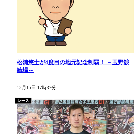
松浦悠士が4度目の地元記念制覇！ ～玉野競
輪場～
12月15日 17時37分