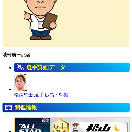
池端航一記者
選手詳細データ
松浦悠士 選手
広島・98期
開催情報
GⅠ
GRADERACE