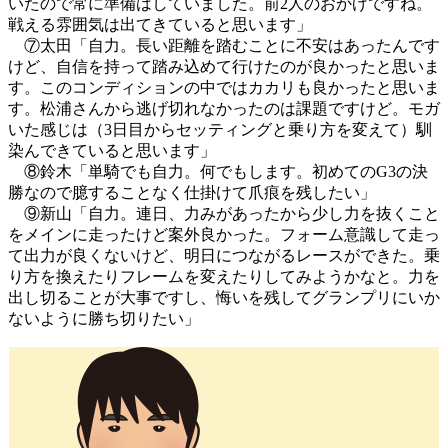
いたので常に準備はしていました。前2人のおかげですね。
戦える雰囲気は出てきていると思います」
⑦太田「自力。長い距離を踏むことに不安はあったんです
けど、自信を持って踏み込めて行けたのが良かったと思いま
す。このコンディションの中ではカカリも良かったと思いま
す。松浦さんから逃げ切れなかったのは課題ですけど。モガ
いた感じは（3日目からセッティングと乗り方を変えて）馴
染んできていると思います」
⑧鈴木「単騎でも自力。何でもします。初めてのG3の決
勝なので臆することなく仕掛けて爪痕を残したい」
⑨新山「自力。連日、力みがあったから少し力を抜くこと
をメインに走ったけど案外良かった。フォーム意識して走っ
て出力が良くないけど、明日につながるレースができた。乗
り方を換えたりフレームを変えたりしてみようかなと。力を
出し切ることが大事ですし、悔いを残してグランプリにいか
ないように勝ち切りたい」