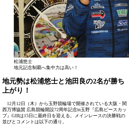
松浦悠士
地元記念制覇へ集中力は高い！
地元勢は松浦悠士と池田良の2名が勝ち
上がり！
12月12日（木）から玉野競輪場で開催されている大阪・関
西万博協賛 広島競輪開設72周年記念in玉野『広島ピースカッ
プ』GIIIは15日に最終日を迎える。メインレースの決勝戦の
並びとコメントは以下の通り。