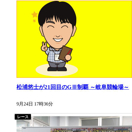
松浦悠士が21回目のGⅢ制覇 ～岐阜競輪場～
9月24日 17時36分