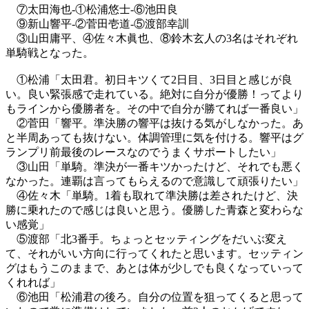
⑦太田海也-①松浦悠士-⑥池田良
⑨新山響平-②菅田壱道-⑤渡部幸訓
③山田庸平、④佐々木眞也、⑧鈴木玄人の3名はそれぞれ
単騎戦となった。
①松浦「太田君。初日キツくて2日目、3日目と感じが良
い。良い緊張感で走れている。絶対に自分が優勝！ってより
もラインから優勝者を。その中で自分が勝てれば一番良い」
②菅田「響平。準決勝の響平は抜ける気がしなかった。あ
と半周あっても抜けない。体調管理に気を付ける。響平はグ
ランプリ前最後のレースなのでうまくサポートしたい」
③山田「単騎。準決が一番キツかったけど、それでも悪く
なかった。連覇は言ってもらえるので意識して頑張りたい」
④佐々木「単騎。1着も取れて準決勝は差されたけど、決
勝に乗れたので感じは良いと思う。優勝した青森と変わらな
い感覚」
⑤渡部「北3番手。ちょっとセッティングをだいぶ変え
て、それがいい方向に行ってくれたと思います。セッティン
グはもうこのままで、あとは体が少しでも良くなっていって
くれれば」
⑥池田「松浦君の後ろ。自分の位置を狙ってくると思って