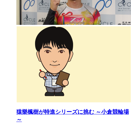
猿樂楓樹が特進シリーズに挑む ～小倉競輪場
～