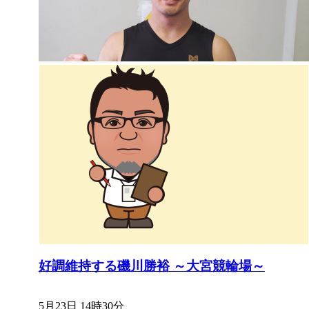
好調維持する磯川勝裕 ～大宮競輪場～
5月23日 14時30分