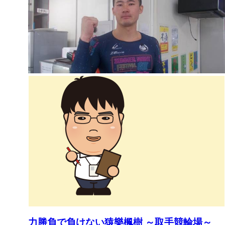
力勝負で負けない猿樂楓樹 ～取手競輪場～