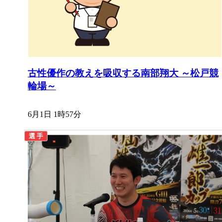
古性優作の教えを吸収する南部翔大 ～松戸競
輪場～
6月1日 1時57分