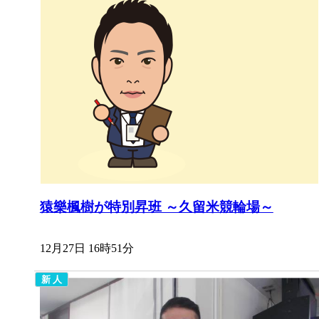
猿樂楓樹が特別昇班 ～久留米競輪場～
12月27日 16時51分