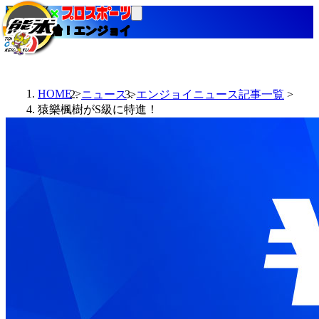
当たる競輪！エンジョイ
HOME
ニュース
エンジョイニュース記事一覧
猿樂楓樹がS級に特進！