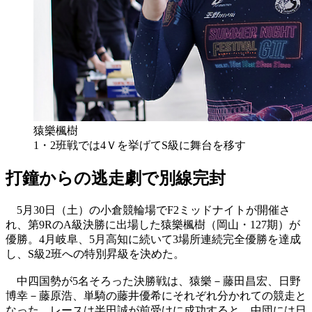
猿樂楓樹
1・2班戦では4Ｖを挙げてS級に舞台を移す
打鐘からの逃走劇で別線完封
5月30日（土）の小倉競輪場でF2ミッドナイトが開催さ
れ、第9RのA級決勝に出場した猿樂楓樹（岡山・127期）が
優勝。4月岐阜、5月高知に続いて3場所連続完全優勝を達成
し、S級2班への特別昇級を決めた。
中四国勢が5名そろった決勝戦は、猿樂－藤田昌宏、日野
博幸－藤原浩、単騎の藤井優希にそれぞれ分かれての競走と
なった。レースは半田誠が前受けに成功すると、中団には日