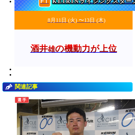
KEIRINライジングスター
8月11日
(火)
〜13日
(木)
酒井
の機動力が上位
雄
関連記事