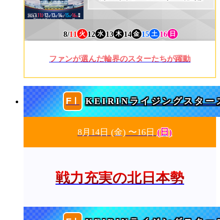
8/
11
12
13
14
15
16
火
水
木
金
土
日
ファンが選んだ輪界のスターたちが躍動
KEIRINライジングスター
8月14日
(金)
〜16日
(日)
戦力充実の北日本勢