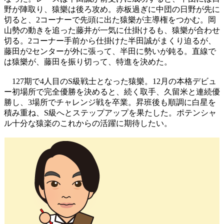
野が陣取り、猿樂は後ろ攻め。赤板過ぎに中団の日野が先に
切ると、2コーナーで先頭に出た猿樂が主導権をつかむ。岡
山勢の動きを追った藤井が一気に仕掛けるも、猿樂が合わせ
切る。2コーナー手前から仕掛けた半田誠がまくり迫るが、
藤田が2センターが外に張って、半田に勢いが鈍る。直線で
は猿樂が、藤田を振り切って、特進を決めた。
127期で4人目のS級戦士となった猿樂。12月の本格デビュ
ー初場所で完全優勝を決めると、続く取手、久留米と連続優
勝し、3場所でチャレンジ戦を卒業。昇班後も順調に白星を
積み重ね、S級へとステップアップを果たした。ポテンシャ
ル十分な猿楽のこれからの活躍に期待したい。