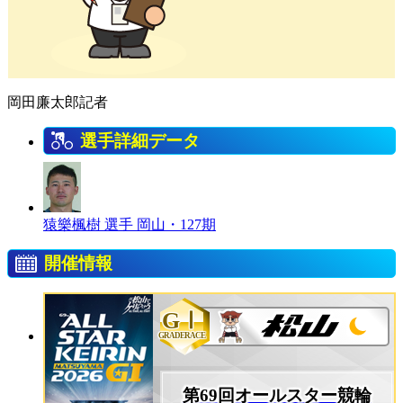
岡田廉太郎記者
選手詳細データ
猿樂楓樹 選手
岡山・127期
開催情報
GⅠ
GRADERACE
第69回オールスター競輪