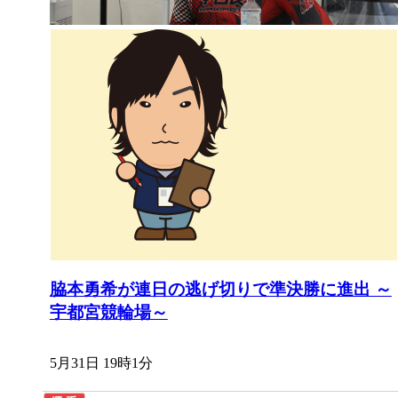
脇本勇希が連日の逃げ切りで準決勝に進出 ～
宇都宮競輪場～
5月31日 19時1分