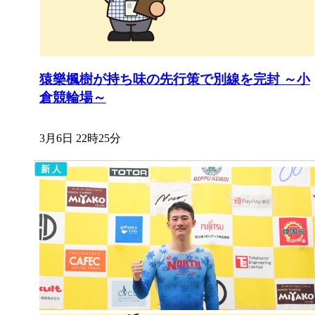
猿樂楓樹が持ち味の先行策で別線を完封 ～小
倉競輪場～
3月6日 22時25分