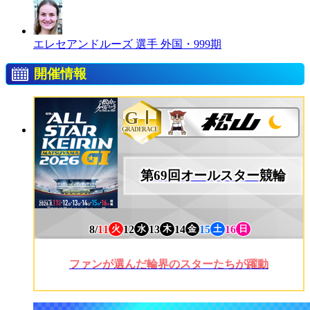
エレセアンドルーズ 選手
外国・999期
開催情報
GⅠ
GRADERACE
第69回オールスター競輪
8/
11
12
13
14
15
16
火
水
木
金
土
日
ファンが選んだ輪界のスターたちが躍動