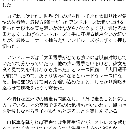
した。
力でねじ伏せた。世界でしのぎを削ってきた太田りゆが覚
悟の先行策。最後方6番手だったアンドルーズは追い上げを
狙った元砂七夕美を追いかけながらバックまくり。逃げる太
田とまくり上げるアンドルーズで手に汗握る踏み合いが続い
たが、最終コーナーで捕らえたアンドルーズが力ずくで押し
切った。
アンドルーズは「太田選手がとても強いのは以前対戦して
いたので分かっていたわ。他の強い選手もいるけど、彼女を
良く見て気を付けながら走った」とレース回顧。「太田選手
が前にいたので、あまり後ろになるとハードなレースにな
る。横に並びかけて何とか追い込めた」と、しっかり策略を
巡らせて勝機をたぐり寄せた。
不慣れな屋外での競走も問題なし。「外で走ることは気に
入っている。外の空気で走るのは気持ちがいいわ」。風向き
を計算しながらライバルたちと走ることを楽しんでいる。
自転車を降りれば宿舎では集団生活だが、ストレスを感じ
ることなく過ごせているそうで「温泉に入るのが好きな