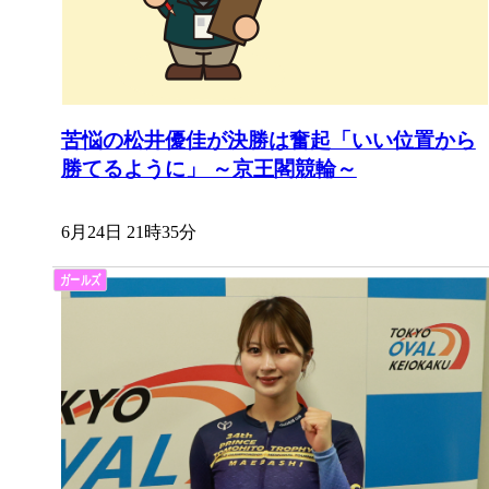
苦悩の松井優佳が決勝は奮起「いい位置から
勝てるように」 ～京王閣競輪～
6月24日 21時35分