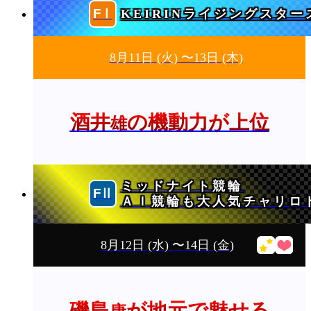
KEIRINライジングスター
8月11日
(火)
〜13日
(木)
酒井
の機動力が上位
雄
ミッドナイト競輪
ＡＩ競輪も大人気チャリロ
8月12日
(水)
〜14日
(金)
磯島
が地元で魅せる