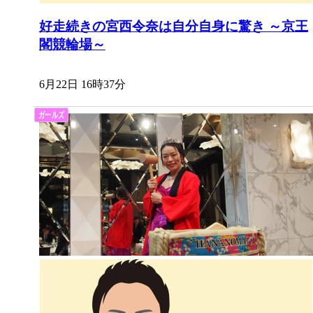
好走続きの宮西令奈は自分自身に驚き ～京王
閣競輪場～
6月22日 16時37分