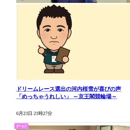
ドリームレース選出の河内桜雪が喜びの声
「めっちゃうれしい」 ～京王閣競輪場～
6月23日 21時27分