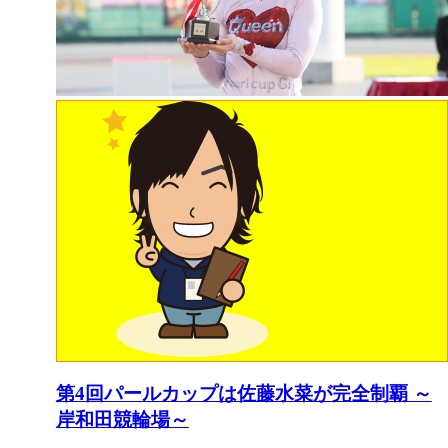
第4回パールカップは佐藤水菜が完全制覇 ～
岸和田競輪場～