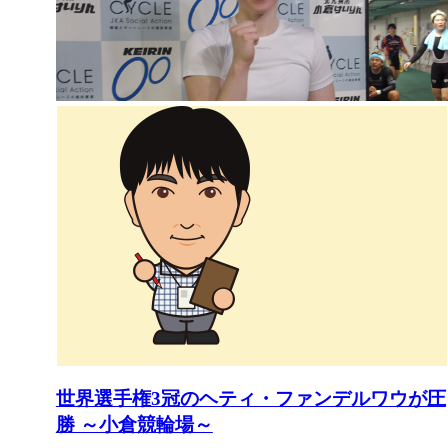
世界選手権3冠のヘティ・ファンデルワウが圧
勝 ～小倉競輪場～