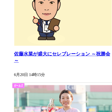
佐藤水菜が盛大にセレブレーション ～祝勝会
～
6月20日 14時15分