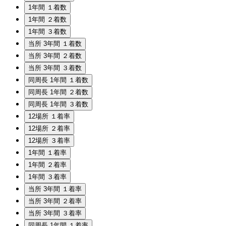
1年間 １着数
1年間 ２着数
1年間 ３着数
当所 3年間 １着数
当所 3年間 ２着数
当所 3年間 ３着数
同周長 1年間 １着数
同周長 1年間 ２着数
同周長 1年間 ３着数
12場所 １着率
12場所 ２着率
12場所 ３着率
1年間 １着率
1年間 ２着率
1年間 ３着率
当所 3年間 １着率
当所 3年間 ２着率
当所 3年間 ３着率
同周長 1年間 １着率