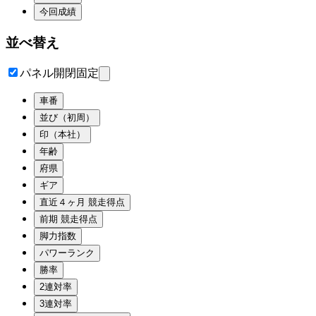
今回成績
並べ替え
パネル開閉固定
車番
並び（初周）
印（本社）
年齢
府県
ギア
直近４ヶ月 競走得点
前期 競走得点
脚力指数
パワーランク
勝率
2連対率
3連対率