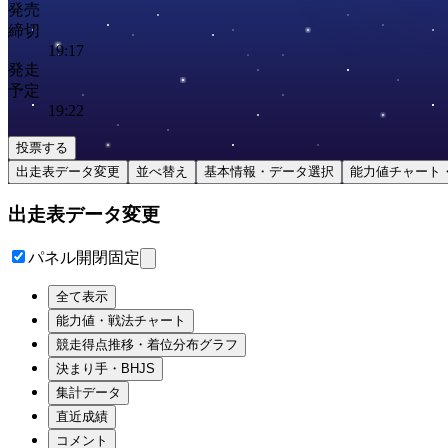
発売
締切
19:17
発走
予定
19:22
投票する
出走表データ変更
並べ替え
基本情報・データ選択
能力値チャート
出走表データ変更
パネル開閉固定
全て表示
能力値・戦法チャート
競走得点推移・着位分布グラフ
決まり手・BHJS
集計データ
直近成績
コメント