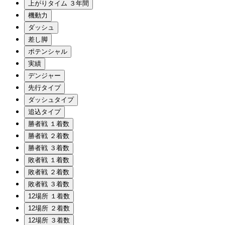
上がりタイム ３年間
機動力
ダッシュ
差し脚
ポテンシャル
実績
デンジャー
先行タイプ
ダッシュタイプ
追込タイプ
勝者戦 １着数
勝者戦 ２着数
勝者戦 ３着数
敗者戦 １着数
敗者戦 ２着数
敗者戦 ３着数
12場所 １着数
12場所 ２着数
12場所 ３着数