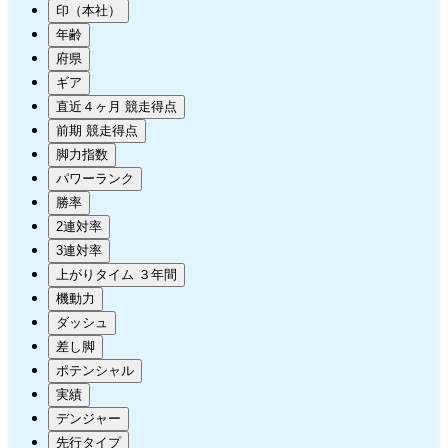
印（本社）
年齢
府県
ギア
直近４ヶ月 競走得点
前期 競走得点
脚力指数
パワーランク
勝率
2連対率
3連対率
上がりタイム ３年間
機動力
ダッシュ
差し脚
ポテンシャル
実績
デンジャー
先行タイプ