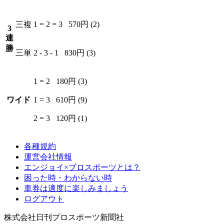
三複
1 = 2 = 3
570円 (2)
3
連
勝
三単
2 - 3 - 1
830円 (3)
1 = 2
180円 (3)
ワイド
1 = 3
610円 (9)
2 = 3
120円 (1)
各種規約
運営会社情報
エンジョイ×プロスポーツとは？
困った時・わからない時
車券は適度に楽しみましょう
ログアウト
株式会社日刊プロスポーツ新聞社