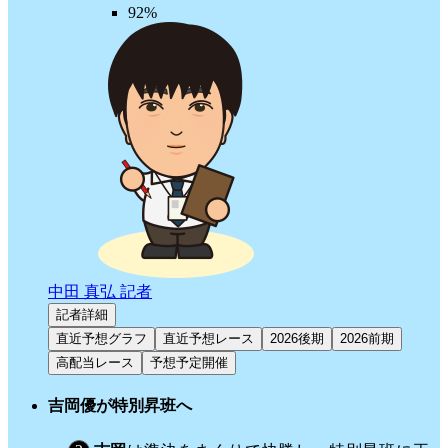
92%
中田 真弘
記者
記者詳細
直近予想グラフ
直近予想レース
2026後期
2026前期
高配当レース
予想予定開催
吉岡優が特別昇班へ