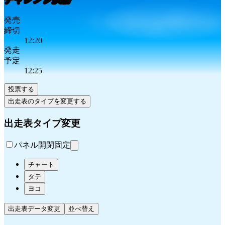
発売
締切
12:20
発走
予定
12:25
投票する
出走表のタイプを変更する
出走表タイプ変更
パネル開閉固定
チャート
タテ
ヨコ
出走表データ変更
並べ替え