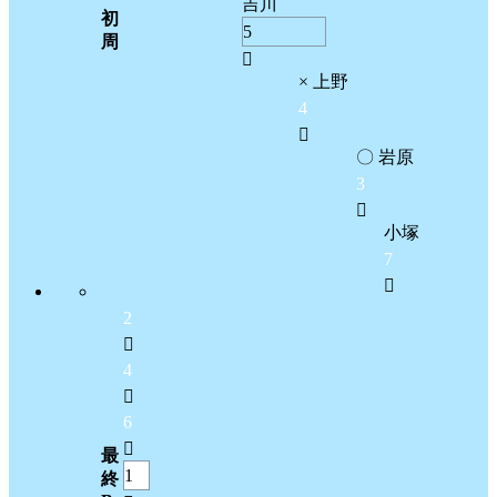
吉川
初
5
周

×
上野
4

〇
岩原
3

小塚
7

2

4

6

最
1
終