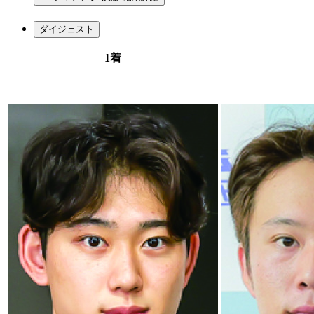
ダイジェスト
1着
2
3