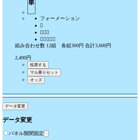
フォーメーション









組み合わせ数 12組 各組300円
合計3,600円
2,490円
投票する
マル乗りセット
オッズ
データ変更
データ変更
パネル開閉固定