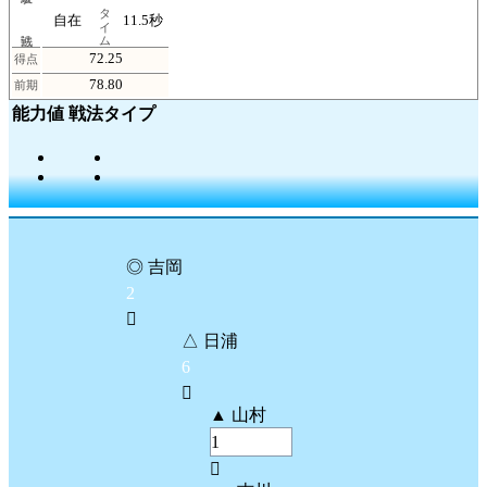
タイム
自在
11.5
秒
72.25
得点
78.80
前期
能力値
戦法タイプ
◎
吉岡
2

△
日浦
6

▲
山村
1
