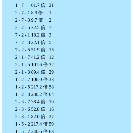
1 - 7
61.7
倍
21
2 - 7 - 1
8.9
倍
1
2 - 7 - 3
9.7
倍
2
2 - 7 - 5
32.5
倍
7
7 - 2 - 1
18.2
倍
3
7 - 2 - 3
22.1
倍
5
7 - 2 - 5
51.9
倍
15
2 - 1 - 7
41.2
倍
12
2 - 1 - 5
101.6
倍
32
2 - 1 - 3
89.4
倍
29
1 - 2 - 7
106.0
倍
33
1 - 2 - 5
217.2
倍
58
1 - 2 - 3
236.2
倍
64
2 - 3 - 7
38.4
倍
10
2 - 3 - 6
52.8
倍
16
2 - 3 - 1
82.0
倍
27
1 - 5 - 2
217.4
倍
59
1 - 5 - 7
246.6
倍
68