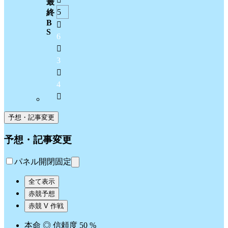
最
5
終
B

S
6

3

4

予想・記事変更
予想・記事変更
パネル開閉固定
全て表示
赤競予想
赤競 V 作戦
本命 ◎ 信頼度
50
%