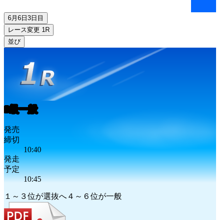
6月6日
3日目
レース変更 1R
並び
S級一般
発売
締切
10:40
発走
予定
10:45
１～３位が選抜へ４～６位が一般