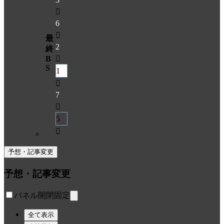

6

最
2
終
B

S
1

7

5

予想・記事変更
予想・記事変更
パネル開閉固定
全て表示