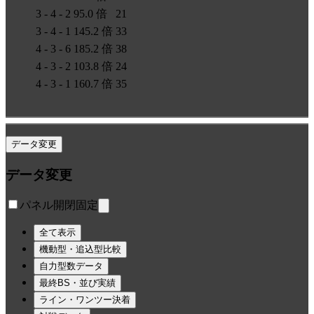
3 - 4 - 2
95.0
倍
21
3 - 4 - 1
145.2
倍
33
4 - 3 - 6
185.2
倍
38
4 - 3 - 2
103.8
倍
24
4 - 3 - 1
160.7
倍
35
データ変更
データ変更
パネル開閉固定
全て表示
機動型・追込型比較
自力型数データ
最終BS・並び実績
ライン・ワンツー決着