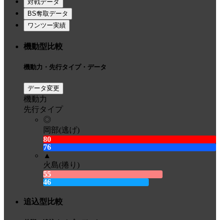
対戦データ
BS奪取データ
ワンツー実績
機動型比較
機動力・先行タイプ・データ
データ変更
機動力
先行タイプ
◎
岡部
(逃げ)
80
76
▲
火島
(捲り)
55
46
追込型比較