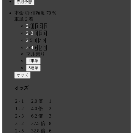
赤競予想
本命 ◎ 信頼度
70
%
車単
３着
2
⇄
1
3
5
4
2
⇄
3
1
4
6
2
‐
5
1
7
3
3
⇄
4
6
2
1
マル乗り
2車単
3連単
オッズ
オッズ
2 - 1
2.0
倍
1
1 - 2
4.0
倍
2
2 - 3
6.2
倍
3
3 - 2
37.5
倍
8
2 - 5
32.8
倍
6