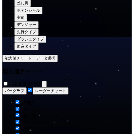
差し脚
ポテンシャル
実績
デンジャー
先行タイプ
ダッシュタイプ
追込タイプ
能力値チャート・データ選択
能力値チャート
パネル開閉固定
バーグラフ
レーダーチャート
機動力
ダッシュ
差し脚
ポテンシャル
実績