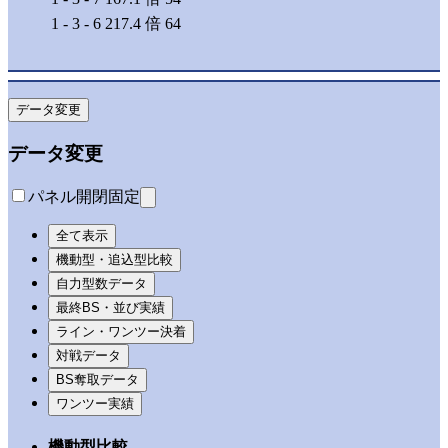
1 - 3 - 6
217.4
倍
64
データ変更
データ変更
パネル開閉固定
全て表示
機動型・追込型比較
自力型数データ
最終BS・並び実績
ライン・ワンツー決着
対戦データ
BS奪取データ
ワンツー実績
機動型比較