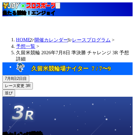
当たる競輪！エンジョイ
HOME
開催カレンダー
レースプログラム
予想一覧
久留米競輪 2026年7月8日 準決勝 チャレンジ 3R 予想
詳細
久留米競輪場ナイター
7 / 7〜9
7月8日
2日目
レース変更 3R
並び
チャレンジ準決