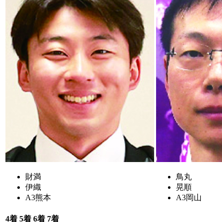
財満
鳥丸
伊織
晃順
A3
熊本
A3
岡山
4着
5着
6着
7着