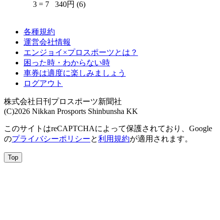
3 = 7
340円 (6)
各種規約
運営会社情報
エンジョイ×プロスポーツとは？
困った時・わからない時
車券は適度に楽しみましょう
ログアウト
株式会社日刊プロスポーツ新聞社
(C)2026 Nikkan Prosports Shinbunsha KK
このサイトはreCAPTCHAによって保護されており、Google
の
プライバシーポリシー
と
利用規約
が適用されます。
Top