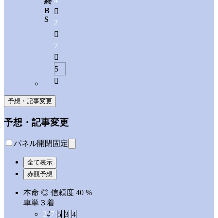
終
B

S
2

7

5

予想・記事変更
予想・記事変更
パネル開閉固定
全て表示
赤競予想
本命 ◎ 信頼度
40
%
車単
３着
2
⇄
7
5
3
4