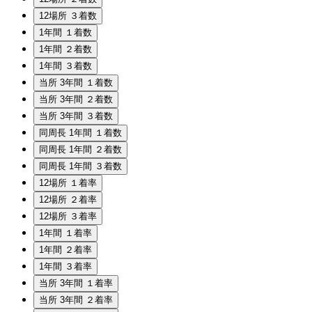
12場所 ３着数
1年間 １着数
1年間 ２着数
1年間 ３着数
当所 3年間 １着数
当所 3年間 ２着数
当所 3年間 ３着数
同周長 1年間 １着数
同周長 1年間 ２着数
同周長 1年間 ３着数
12場所 １着率
12場所 ２着率
12場所 ３着率
1年間 １着率
1年間 ２着率
1年間 ３着率
当所 3年間 １着率
当所 3年間 ２着率