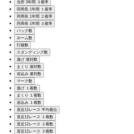
当所 3年間 ３着率
同周長 1年間 １着率
同周長 1年間 ２着率
同周長 1年間 ３着率
バック数
ホーム数
打鐘数
スタンディング数
逃げ 連対数
まくり 連対数
追込み 連対数
マーク数
逃げ １着数
まくり １着数
追込み １着数
直近12レース 平均着位
直近12レース １着数
直近12レース ２着数
直近12レース ３着数