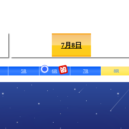
7月8日
5R
6R
7R
8R