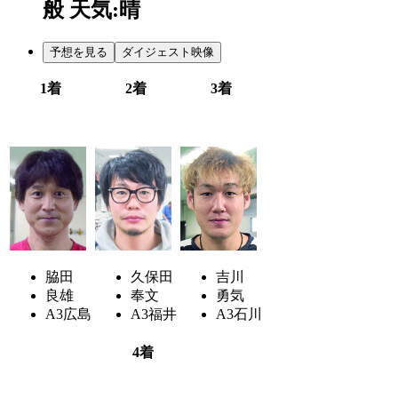
般
天気:晴
予想を見る
ダイジェスト映像
1着
2着
3着
3
6
2
脇田
久保田
吉川
良雄
奉文
勇気
A3
広島
A3
福井
A3
石川
4着
4
7