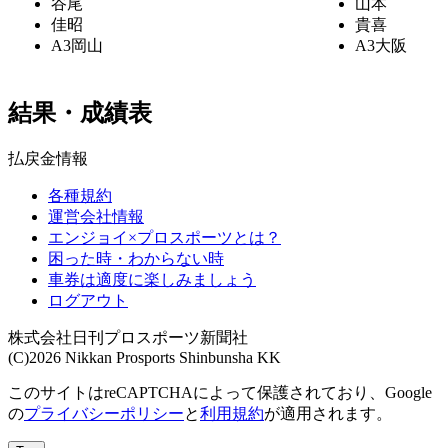
谷尾
山本
佳昭
貴喜
A3
岡山
A3
大阪
結果・成績表
払戻金情報
各種規約
運営会社情報
エンジョイ×プロスポーツとは？
困った時・わからない時
車券は適度に楽しみましょう
ログアウト
株式会社日刊プロスポーツ新聞社
(C)2026 Nikkan Prosports Shinbunsha KK
このサイトはreCAPTCHAによって保護されており、Google
の
プライバシーポリシー
と
利用規約
が適用されます。