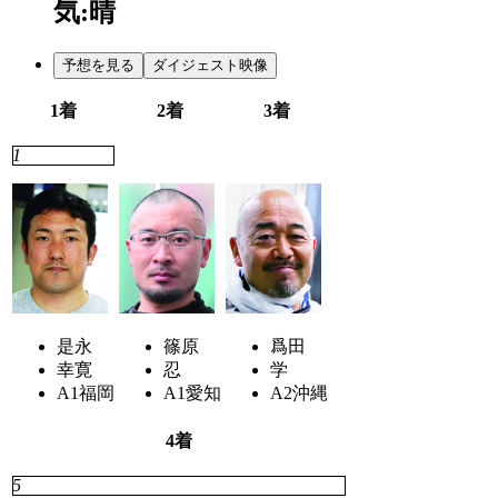
気:晴
予想を見る
ダイジェスト映像
1着
2着
3着
1
2
3
是永
篠原
爲田
幸寛
忍
学
A1
福岡
A1
愛知
A2
沖縄
4着
5
4