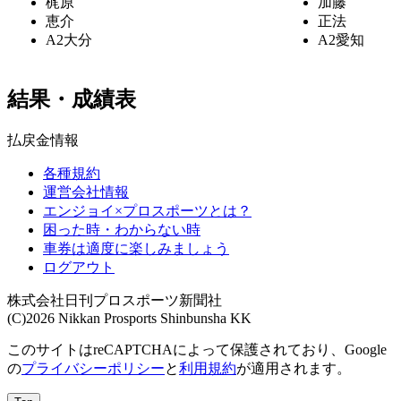
梶原
加藤
恵介
正法
A2
大分
A2
愛知
結果・成績表
払戻金情報
各種規約
運営会社情報
エンジョイ×プロスポーツとは？
困った時・わからない時
車券は適度に楽しみましょう
ログアウト
株式会社日刊プロスポーツ新聞社
(C)2026 Nikkan Prosports Shinbunsha KK
このサイトはreCAPTCHAによって保護されており、Google
の
プライバシーポリシー
と
利用規約
が適用されます。